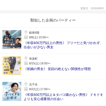
更新日：2026/08/03
類似した企画のパーティー
銀座6階
8/8(土) 15:00〜
《年収600万円以上の男性》 フリーだと気づかれず、
出会いが少ない男女
有楽町
8/15(土) 16:00〜
《初婚の男女》 笑顔の絶えない関係性が理想
北千住
8/22(土) 17:00〜
《年収600万円以上＆タバコ吸わない男性》 ドキドキ
よりも安心感重視の出会い