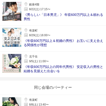
銀座4階
8/22(土) 17:15〜
《男らしい「日本男児」》 年収600万円以上＆頼れる
男性
有楽町
8/29(土) 16:00〜
《年収600万円以上＆初婚の男性》 お互いに支え合え
る関係性が理想
北千住
9/5(土) 11:00〜
《年収600万円以上の同年代男性》 安定収入の男性と
結婚を見据えた出会いを
同じ会場のパーティー
有楽町
8/8(土) 13:40〜