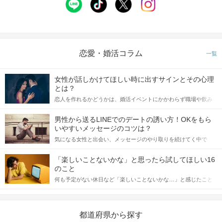
恋愛・婚活コラム
一覧
女性が話しかけてほしい時に出すサインとその心理
とは？
STEP4
アピールタイム
恋人を作れるかどうかは、婚活イベントにかかわらず職場や飲み
会の場で女性が話しかけて欲しい時に出すサインに、早く気づい
てアプローチできるかにも左右されます。 これから恋人作りを本
男性から送るLINEでのデートの誘い方！OKをもら
格的に始めようとしている方は、女性が異性を求めて出すサイン
いやすいメッセージのコツは？
をしっかりと理解し、正しい行動に移せるかどうかが重要。 この
気になる女性と出会い、メッセージのやり取りを続けてく中で
記事では、女性が話しかけて欲しい時に出すサインとその心理を
「この人いいな」と感じたら、次はデートに誘いたくなるもの。
詳しく解説した後、婚活イベントで実際にサインを受け取った場
しかし、中には「どう誘ったらいいの？」とお困りの男性もいら
合にどのような行動に繋げるべきかをご紹介していきます。
「楽しいことないかな」と思ったら試してほしい16
っしゃるのではないでしょうか。 そこで今回は、男性から女性へ
のこと
送るLINEでのデートの誘い方のコツをご紹介します。例文も混じ
何も予定がない休日など「楽しいことないかな…」と感じたこと
えながら解説するので、ぜひ参考にしてください。
がある人もいるのでは？ 日常が退屈に感じるなら、いますぐ楽し
いことを始めましょう！ いますぐ楽しい気分になれる対処法か
ら、恋愛・自分磨き・趣味などジャンル別の楽しいことまで、16
の楽しいことアイデアを集めました♪ いままさに楽しいことを探し
都道府県から探す
ている方は必見です。