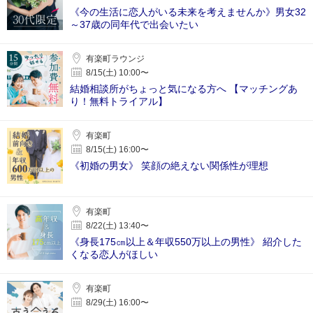
《今の生活に恋人がいる未来を考えませんか》男女32
～37歳の同年代で出会いたい
有楽町ラウンジ
8/15(土) 10:00〜
結婚相談所がちょっと気になる方へ 【マッチングあ
り！無料トライアル】
有楽町
8/15(土) 16:00〜
《初婚の男女》 笑顔の絶えない関係性が理想
有楽町
8/22(土) 13:40〜
《身長175㎝以上＆年収550万以上の男性》 紹介した
くなる恋人がほしい
有楽町
8/29(土) 16:00〜