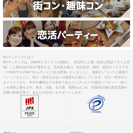
IBJマッチングとは？
IBJマッチングは、2006年にサービスを開始し、2012年に上場（現在は東証プライム市
場）した株式会社IBJが運営する、日本最大級の「自社直営」婚活・恋活サービスです
（※PARTY☆PARTYからサービス名を変更いたしました）。独自のノウハウと最新の
トレンドをもとに、安心・安全な出会いの環境をお届けしています。今日・明日行け
るイベントから、年代や趣味などの条件であなたにぴったりの婚活パーティー・街コ
ンを簡単に探せます。東京、大阪、名古屋、福岡をはじめ、全国56店舗の直営店舗や
近隣の飲食店等で、あなたの出会いをサポートします。