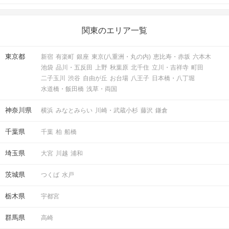
関東のエリア一覧
マッチングした方同士お話できるように
スタッフがお席までご案内します！
東京都
新宿
有楽町
銀座
東京(八重洲・丸の内)
恵比寿・赤坂
六本木
池袋
品川・五反田
上野
秋葉原
北千住
立川・吉祥寺
町田
二子玉川
渋谷
自由が丘
お台場
八王子
日本橋・八丁堀
アクセス
水道橋・飯田橋
浅草・両国
神奈川県
横浜
みなとみらい
川崎・武蔵小杉
藤沢
鎌倉
有楽町ラウンジ
1
有楽町駅から徒歩
分
千葉県
千葉
柏
船橋
〒100-0006
東京都千代田区有楽町2-10-1 東京交通
埼玉県
大宮
川越
浦和
会館6階
茨城県
つくば
水戸
栃木県
宇都宮
開催場所
群馬県
高崎