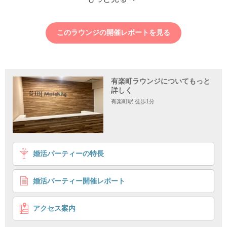
このラウンジの開催レポートを見る
有楽町ラウンジについてもっと
詳しく
有楽町駅 徒歩1分
1
2
3
4
婚活パーティーの特長
《30-35歳の同年代男性》
経済的にも精神的にも自立している人が理想
婚活パーティー開催レポート
個室8対8
誠実に向き合いたい
企画詳細
アクセス案内
経済的にも精神的にも自立している人が理想