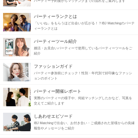
対等で支え合える2人でいたい
パーティー予約後からマッチングまでの流れをご案内します
仲のいいふたりでいたい
パーティーランクとは
この先もずっと一緒にいたいから
「いいね」をもらうほど出会いが広がる！？IBJ Matchingのパーテ
気持ちにゆとりをもって接していきたい
ィーランクとは
パーティーツール紹介
婚活・お見合いパーティーで使用しているパーティーツールをご
尊敬できる存在でもあり
紹介
癒しをくれる存在でもある人がいいな
ファッションガイド
パーティー参加前にチェック！性別・年代別で好印象なファッシ
当日の流れ
ョンのポイント
STEP1
受付開始
パーティー開催レポート
実際のパーティーの様子や、何組マッチングしたかなど、写真を
交えてご紹介します
しあわせエピソード
IBJ Matchingで出会い、お付き合い・ご成婚された皆様からの良縁
報告やメッセージをご紹介