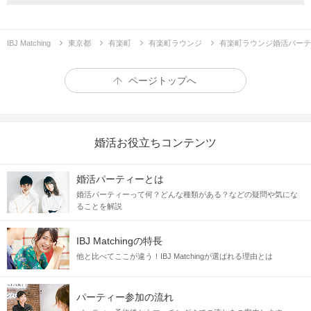
安定したお付き合いがしたい
IBJ Matching
東京都
有楽町
有楽町ラウンジ
有楽町ラウンジ婚活パーテ
ページトップへ
婚活お役立ちコンテンツ
婚活パーティーとは
婚活パーティーって何？どんな種類がある？などの疑問や気にな
ることを解説
相手に依存しすぎない
ひとりの時間、仕事、趣味
IBJ Matchingの特長
友人と遊ぶ気分転換も、時には大切
他と比べてここが違う！IBJ Matchingが選ばれる理由とは
同じ目線で向き合いたい
どちらかが上の立場になるのではなく
パーティー参加の流れ