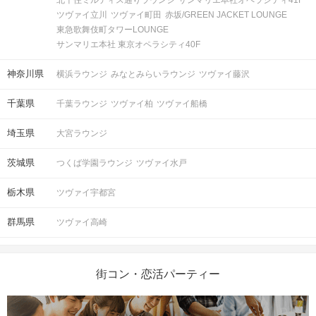
ご来場ください。
ツヴァイ立川
ツヴァイ町田
赤坂/GREEN JACKET LOUNGE
完了していない場合は、ご参加いた
注意事項
東急歌舞伎町タワーLOUNGE
だけません。
サンマリエ本社 東京オペラシティ40F
①公式アプリのダウンロード ・ログイ
ン
神奈川県
横浜ラウンジ
みなとみらいラウンジ
ツヴァイ藤沢
②本人確認書類の事前アップロード
千葉県
千葉ラウンジ
ツヴァイ柏
ツヴァイ船橋
ご予約手続き完了後、お客様都合によ
キャンセル
りキャンセルされた場合、参加費と同
について
埼玉県
大宮ラウンジ
額のキャンセル料が発生します。
茨城県
つくば学園ラウンジ
ツヴァイ水戸
掲載開始日：2025/4/11
栃木県
ツヴァイ宇都宮
群馬県
ツヴァイ高崎
街コン・恋活パーティー