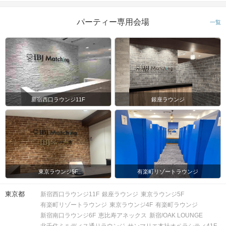
時間
※開始時刻から30分以上遅れる場合は
参加をご遠慮いただいております。
パーティー専用会場
一覧
8対8程度で進行予定。（最少開催人
数：4対4）
※募集締め切り以降のキャンセルによ
人数
っては男女差が変動する場合がござい
ます。
新宿西口ラウンジ11F
銀座ラウンジ
スマートフォン・顔写真付きの身分証
（運転免許証、マイナンバーカード、
持ち物
パスポートなど）
お食事
ソフトドリンク付き
飲み物
東京ラウンジ5F
有楽町リゾートラウンジ
清潔感のある服装でお越しください。
服装
東京都
新宿西口ラウンジ11F
銀座ラウンジ
東京ラウンジ5F
有楽町リゾートラウンジ
東京ラウンジ4F
有楽町ラウンジ
＜QRコード受付について＞
新宿南口ラウンジ6F
恵比寿アネックス
新宿/OAK LOUNGE
・受付前に以下①②をご対応のうえ、
北千住ミルディス通りラウンジ
サンマリエ本社オペラシティ41F