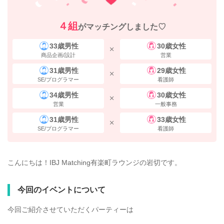
４組
がマッチングしました♡
33歳男性
30歳女性
商品企画/設計
営業
31歳男性
29歳女性
SE/プログラマー
看護師
34歳男性
30歳女性
営業
一般事務
31歳男性
33歳女性
SE/プログラマー
看護師
こんにちは！IBJ Matching有楽町ラウンジの岩切です。
今回のイベントについて
今回ご紹介させていただくパーティーは