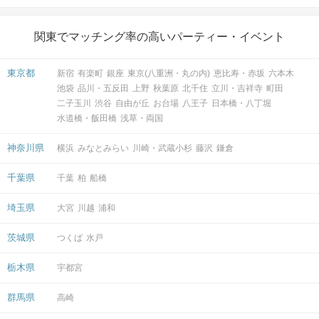
関東でマッチング率の高いパーティー・イベント
東京都
新宿
有楽町
銀座
東京(八重洲・丸の内)
恵比寿・赤坂
六本木
マップ・アクセス案内を見る
池袋
品川・五反田
上野
秋葉原
北千住
立川・吉祥寺
町田
二子玉川
渋谷
自由が丘
お台場
八王子
日本橋・八丁堀
水道橋・飯田橋
浅草・両国
神奈川県
横浜
みなとみらい
川崎・武蔵小杉
藤沢
鎌倉
千葉県
千葉
柏
船橋
会場
埼玉県
大宮
川越
浦和
茨城県
つくば
水戸
注意事項
栃木県
宇都宮
群馬県
高崎
15分前より受付開始。1時間半を予
定。