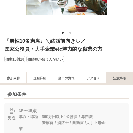
1
2
『男性10名満席』＼結婚前向き♡／
国家公務員・大手企業etc魅力的な職業の方
個室10対10
価値観が合う人がいい
参加条件
企画詳細
当日の流れ
アクセス
注意事項
参加条件
35〜45歳
年収・職種 600万円以上/ 公務員 / 専門職
男性
警察官 / 消防士 / 自衛官 /大手上場企
業