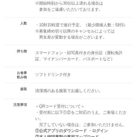
※開始時刻から30分以上遅れる場合は
参加をご遠慮いただいております。
人数
・10対10程度で進行予定。（最少開催人数：5対5）
※募集締め切り以降のキャンセルによっては
男女差が変動する場合がございます。
持ち物
スマートフォン・顔写真付きの身分証（運転免許
証、マイナンバーカード、パスポートなど）
お食事
ソフトドリンク付き
飲み物
服装
清潔感のある服装でお越しください。
注意事項
＜QRコード受付について＞
・受付前に以下①②をご対応のうえ、ご来場くださ
い。
完了していない場合は、ご参加いただけません。
①公式アプリのダウンロード ・ログイン
②本人確認書類の事前アップロード