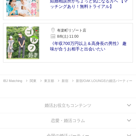
結婚相談所がちょっと気になる方へ 【マ
ッチングあり！無料トライアル】
有楽町リゾート店
8/8(土) 11:00
《年収700万円以上＆高身長の男性》 趣
味が合うお相手と出会いたい
IBJ Matching
関東
東京都
新宿
新宿/OAK LOUNGEの婚活パーティー
婚活お役立ちコンテンツ
恋愛・婚活コラム
全国の婚活パーティー