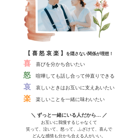
【 喜 怒 哀 楽 】
を隠さない関係が理想！
喜
喜びを分かち合いたい
怒
喧嘩しても話し合って仲直りできる
哀
哀しいときはお互いに支えあいたい
楽
楽しいことを一緒に味わいたい
＼ ずっと一緒にいる人だから… ／
お互いに我慢するじゃなくて
笑って、泣いて、怒って、ふざけて、喜んで
どんな感情も分かち合える人がいい。