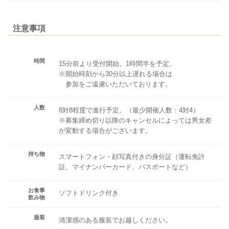
注意事項
時間
15分前より受付開始。1時間半を予定。
※開始時刻から30分以上遅れる場合は
参加をご遠慮いただいております。
人数
8対8程度で進行予定。（最少開催人数：4対4）
※募集締め切り以降のキャンセルによっては男女差
が変動する場合がございます。
持ち物
スマートフォン・顔写真付きの身分証（運転免許
証、マイナンバーカード、パスポートなど）
お食事
ソフトドリンク付き
飲み物
服装
清潔感のある服装でお越しください。