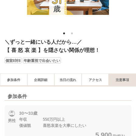
1
2
＼ずっと一緒にいる人だから…／
【 喜 怒 哀 楽 】を隠さない関係が理想！
個室8対8
年齢重視で出会いたい
参加条件
企画詳細
当日の流れ
アクセス
注意事項
参加条件
30〜33歳
年収 550万円以上
男性
価値観 喜怒哀楽を大事にしたい
5,900
円(税込)