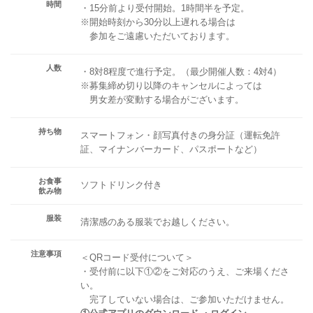
時間
・15分前より受付開始。1時間半を予定。
※開始時刻から30分以上遅れる場合は
参加をご遠慮いただいております。
人数
・8対8程度で進行予定。（最少開催人数：4対4）
※募集締め切り以降のキャンセルによっては
男女差が変動する場合がございます。
持ち物
スマートフォン・顔写真付きの身分証（運転免許
証、マイナンバーカード、パスポートなど）
お食事
ソフトドリンク付き
飲み物
服装
清潔感のある服装でお越しください。
注意事項
＜QRコード受付について＞
・受付前に以下①②をご対応のうえ、ご来場くださ
い。
完了していない場合は、ご参加いただけません。