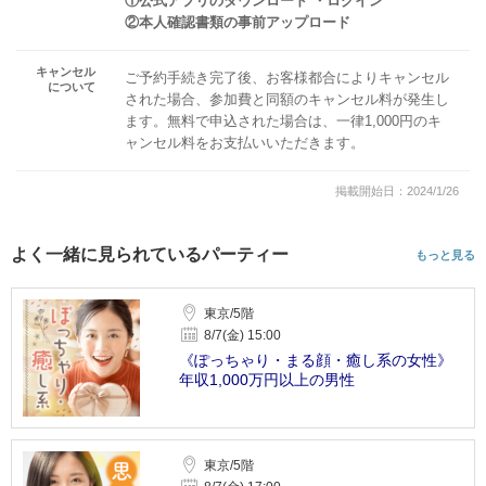
①公式アプリのダウンロード ・ログイン
②本人確認書類の事前アップロード
キャンセル
ご予約手続き完了後、お客様都合によりキャンセル
について
された場合、参加費と同額のキャンセル料が発生し
ます。無料で申込された場合は、一律1,000円のキ
ャンセル料をお支払いいただきます。
掲載開始日：2024/1/26
よく一緒に見られているパーティー
もっと見る
東京/5階
8/7(金) 15:00
《ぽっちゃり・まる顔・癒し系の女性》
年収1,000万円以上の男性
東京/5階