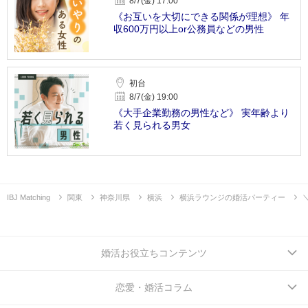
8/7(金) 17:00
《お互いを大切にできる関係が理想》 年
収600万円以上or公務員などの男性
初台
8/7(金) 19:00
《大手企業勤務の男性など》 実年齢より
若く見られる男女
IBJ Matching
関東
神奈川県
横浜
横浜ラウンジの婚活パーティー
婚活お役立ちコンテンツ
恋愛・婚活コラム