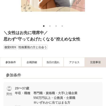
1
2
3
4
＼女性はお先に増席中／
思わず“守ってあげたくなる”控えめな女性
個室8対8
性格重視の方と出会う
参加条件
企画詳細
当日の流れ
アクセス
注意事項
参加条件
29〜37歳
年収・職種 専門職・資格職・大手/上場企業
男性
550万円以上・公務員・士業職
※いずれかに当てはまる方