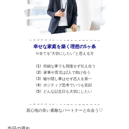
幸せな家庭を築く理想の5ヶ条
※全てを“大切にしたい”と思える方
〈1〉
些細な事でも我慢せず伝え合う
〈2〉
家事や育児は2人で助け合う
〈3〉
嘘や隠し事はせず恋人を第一
〈4〉
ポジティブ思考でいつも笑顔
〈5〉
どんな記念日も大切にしたい
居心地の良い素敵なパートナーと出会う♡
当日の流れ