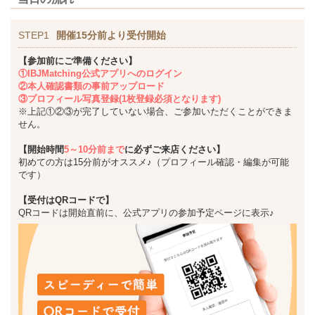
STEP1
開催15分前より受付開始
【参加前にご準備ください】
①IBJMatching公式アプリへのログイン
②本人確認書類の事前アップロード
③プロフィール写真登録(1枚登録必須となります)
※上記①②③が完了していない場合、ご参加いただくことができま
せん。
【開始時間
5～10分前まで
に必ずご来店ください】
初めての方は15分前がオススメ♪（プロフィール確認・編集が可能
です）
【受付はQRコードで】
QRコードは開始直前に、公式アプリの参加予定ページに表示♪