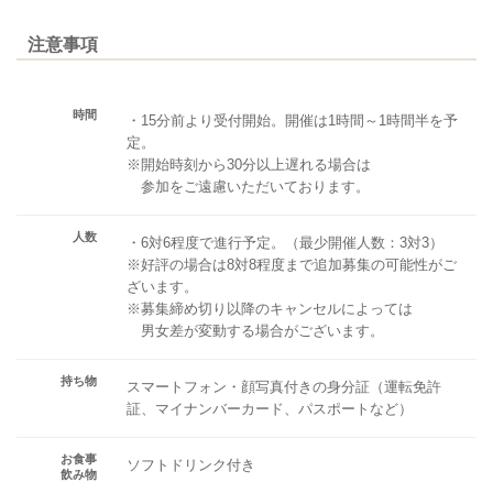
注意事項
時間
・15分前より受付開始。開催は1時間～1時間半を予
定。
※開始時刻から30分以上遅れる場合は
参加をご遠慮いただいております。
人数
・6対6程度で進行予定。（最少開催人数：3対3）
※好評の場合は8対8程度まで追加募集の可能性がご
ざいます。
※募集締め切り以降のキャンセルによっては
男女差が変動する場合がございます。
持ち物
スマートフォン・顔写真付きの身分証（運転免許
証、マイナンバーカード、パスポートなど）
お食事
ソフトドリンク付き
飲み物