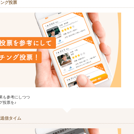
チング投票
果も参考にしつつ
グ投票を♪
先送信タイム