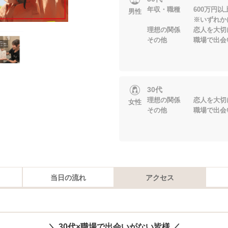
年収・職種 600万円以
男性
※いずれかに当
理想の関係 恋人を大切
その他 職場で出会い
30代
理想の関係 恋人を大切
女性
その他 職場で出会い
当日の流れ
アクセス
＼ 30代×職場で出会いがない皆様 ／