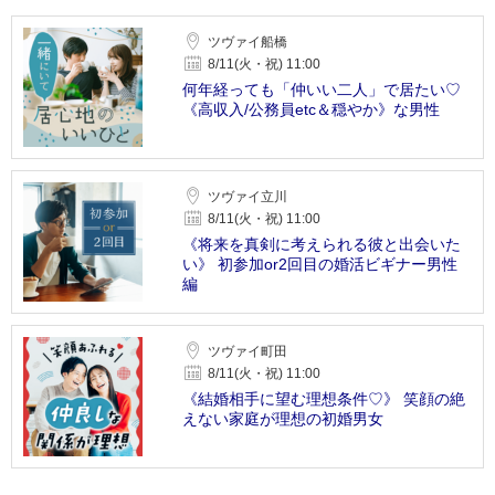
ツヴァイ船橋
8/11(火・祝) 11:00
何年経っても「仲いい二人」で居たい♡
《高収入/公務員etc＆穏やか》な男性
ツヴァイ立川
8/11(火・祝) 11:00
《将来を真剣に考えられる彼と出会いた
い》 初参加or2回目の婚活ビギナー男性
編
ツヴァイ町田
8/11(火・祝) 11:00
《結婚相手に望む理想条件♡》 笑顔の絶
えない家庭が理想の初婚男女