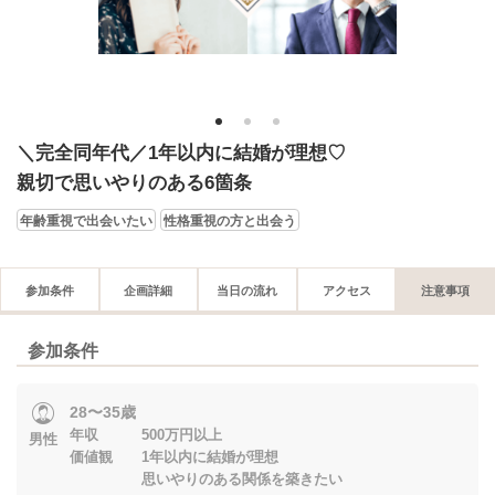
1
2
3
＼完全同年代／1年以内に結婚が理想♡
親切で思いやりのある6箇条
年齢重視で出会いたい
性格重視の方と出会う
参加条件
企画詳細
当日の流れ
アクセス
注意事項
参加条件
28〜35歳
年収 500万円以上
男性
価値観 1年以内に結婚が理想
思いやりのある関係を築きたい