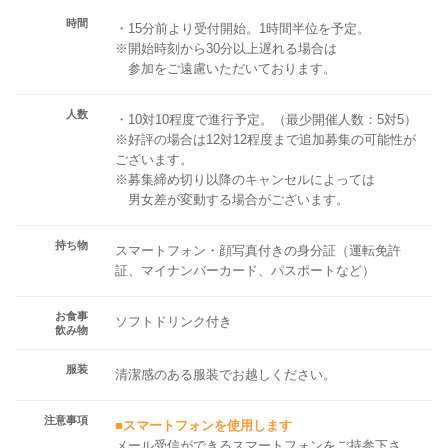
時間
・15分前より受付開始。1時間半位を予定。
※開始時刻から30分以上遅れる場合は
参加をご遠慮いただいております。
人数
・10対10程度で進行予定。（最少開催人数：5対5）
※好評の場合は12対12程度まで追加募集の可能性が
ございます。
※募集締め切り以降のキャンセルによっては
男女差が変動する場合がございます。
持ち物
スマートフォン・顔写真付きの身分証（運転免許
証、マイナンバーカード、パスポートなど）
お食事
ソフトドリンク付き
飲み物
服装
清潔感のある服装でお越しください。
注意事項
■スマートフォンを使用します
メール受信ができるスマートフォンをご持参下さ