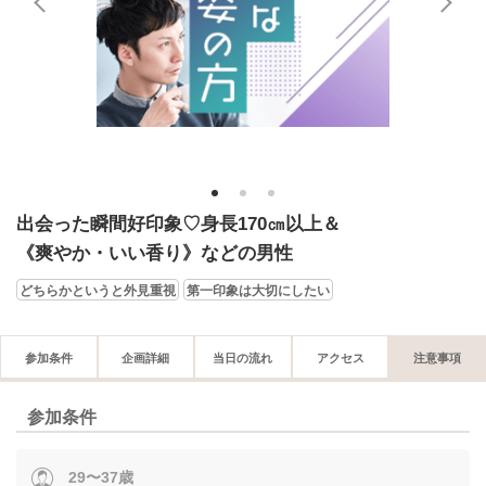
1
2
3
出会った瞬間好印象♡身長170㎝以上＆
《爽やか・いい香り》などの男性
どちらかというと外見重視
第一印象は大切にしたい
参加条件
企画詳細
当日の流れ
アクセス
注意事項
参加条件
29〜37歳