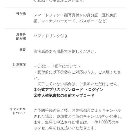
が変動する場合がございます。
持ち物
スマートフォン・顔写真付きの身分証（運転免許
証、マイナンバーカード、パスポートなど）
お食事
ソフトドリンク付き
飲み物
服装
清潔感のある服装でお越しください。
注意事項
＜QRコード受付について＞
・受付前に以下①②をご対応のうえ、ご来場くださ
い。
完了していない場合は、ご参加いただけません。
①公式アプリのダウンロード ・ログイン
②本人確認書類の事前アップロード
キャンセル
ご予約手続き完了後、お客様都合によりキャンセル
について
された場合、参加費と同額のキャンセル料が発生し
ます。無料で申込された場合は、一律1,000円のキ
ャンセル料をお支払いいただきます。