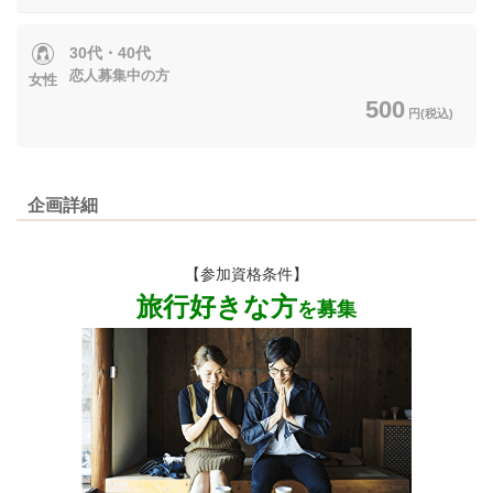
30代・40代
恋人募集中の方
女性
500
円(税込)
企画詳細
【参加資格条件】
旅行好きな方
を募集