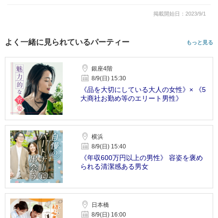
掲載開始日：2023/9/1
よく一緒に見られているパーティー
もっと見る
銀座4階
8/9(日) 15:30
《品を大切にしている大人の女性》× 《5
大商社お勤め等のエリート男性》
横浜
8/9(日) 15:40
《年収600万円以上の男性》 容姿を褒め
られる清潔感ある男女
日本橋
8/9(日) 16:00