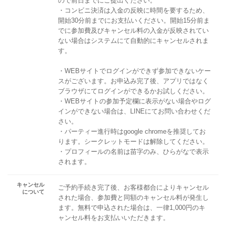
ので前日までにご提出ください。
・コンビニ決済は入金の反映に時間を要するため、
開始30分前までにお支払いください。開始15分前ま
でに参加費及びキャンセル料の入金が反映されてい
ない場合はシステムにて自動的にキャンセルされま
す。
・WEBサイトでログインができず参加できないケー
スがございます。お申込み完了後、アプリではなく
ブラウザにてログインができるかお試しください。
・WEBサイトの参加予定欄に表示がない場合やログ
インができない場合は、LINEにてお問い合わせくだ
さい。
・パーティー進行時はgoogle chromeを推奨してお
ります。シークレットモードは解除してください。
・プロフィールの名前は苗字のみ、ひらがなで表示
されます。
キャンセル
ご予約手続き完了後、お客様都合によりキャンセル
について
された場合、参加費と同額のキャンセル料が発生し
ます。無料で申込された場合は、一律1,000円のキ
ャンセル料をお支払いいただきます。