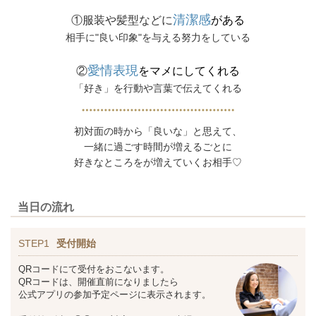
清潔感
①服装や髪型などに
がある
相手に"良い印象"を与える努力をしている
愛情表現
②
をマメにしてくれる
「好き」を行動や言葉で伝えてくれる
初対面の時から「良いな」と思えて、
一緒に過ごす時間が増えるごとに
好きなところをが増えていくお相手♡
当日の流れ
STEP1
受付開始
QRコードにて受付をおこないます。
QRコードは、開催直前になりましたら
公式アプリの参加予定ページに表示されます。