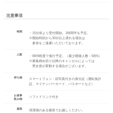
注意事項
時間
・15分前より受付開始。1時間半を予定。
※開始時刻から30分以上遅れる場合は
参加をご遠慮いただいております。
人数
・8対8程度で進行予定。（最少開催人数：6対6）
※募集締め切り以降のキャンセルによっては
男女差が変動する場合がございます。
持ち物
スマートフォン・顔写真付きの身分証（運転免許
証、マイナンバーカード、パスポートなど）
お食事
ソフトドリンク付き
飲み物
服装
清潔感のある服装でお越しください。