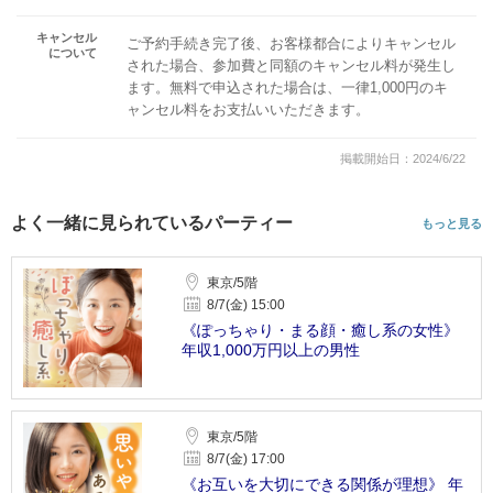
キャンセル
ご予約手続き完了後、お客様都合によりキャンセル
について
された場合、参加費と同額のキャンセル料が発生し
ます。無料で申込された場合は、一律1,000円のキ
ャンセル料をお支払いいただきます。
掲載開始日：2024/6/22
よく一緒に見られているパーティー
もっと見る
東京/5階
8/7(金) 15:00
《ぽっちゃり・まる顔・癒し系の女性》
年収1,000万円以上の男性
東京/5階
8/7(金) 17:00
《お互いを大切にできる関係が理想》 年