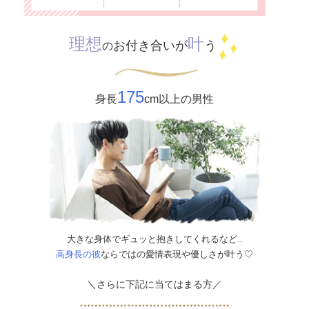
理想
叶
お付き合いが
う
の
175
身長
cm以上の男性
大きな身体でギュッと抱きしてくれるなど..
高身長の彼
ならではの愛情表現や優しさが叶う♡
＼さらに下記に当てはまる方／