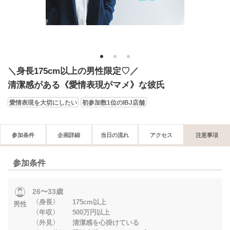
1
2
3
＼身長175cm以上の男性限定♡／
清潔感がある《愛情表現がマメ》な彼氏
愛情表現を大切にしたい
初参加数1位のIBJ店舗
参加条件
企画詳細
当日の流れ
アクセス
注意事項
参加条件
26〜33歳
〈身長〉 175cm以上
男性
〈年収〉 500万円以上
〈外見〉 清潔感を心掛けている