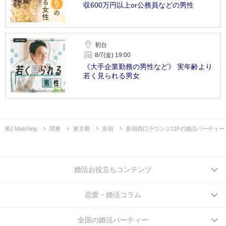
収600万円以上or公務員などの男性
初台
8/7(金) 19:00
《大手企業勤務の男性など》 実年齢より
若く見られる男女
IBJ Matching
関東
東京都
新宿
新宿西口ラウンジ11Fの婚活パーティー
婚活お役立ちコンテンツ
恋愛・婚活コラム
全国の婚活パーティー