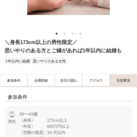
1
2
3
4
＼身長173cm以上の男性限定／
思いやりのある方とご縁があれば1年以内に結婚も
1年以内に結婚
思いやりのある女性
参加条件
企画詳細
当日の流れ
アクセス
注意事項
参加条件
35〜43歳
〈身長〉 173cm以上
男性
〈年収〉 600万円以上
〈交際の意思〉3か月以内