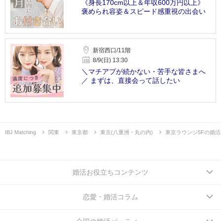
《身長170cm以上＆年収600万円以上》
褒められ容姿＆スピード感重視の出会い
新宿西口/11階
8/9(日) 13:30
＼マチアプが続かない・苦手な皆さまへ
／ まずは、直接会って話したい
IBJ Matching
関東
東京都
東京(八重洲・丸の内)
東京ラウンジ5Fの婚
婚活お役立ちコンテンツ
恋愛・婚活コラム