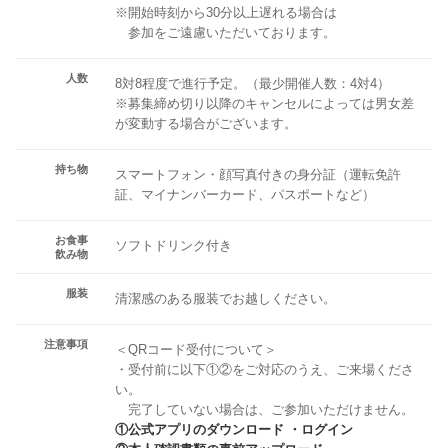
※開始時刻から30分以上遅れる場合は
参加をご遠慮いただいております。
人数
8対8程度で進行予定。（最少開催人数：4対4）
※募集締め切り以降のキャンセルによっては男女差
が変動する場合がございます。
持ち物
スマートフォン・顔写真付きの身分証（運転免許
証、マイナンバーカード、パスポートなど）
お食事
ソフトドリンク付き
飲み物
服装
清潔感のある服装でお越しください。
注意事項
＜QRコード受付について＞
・受付前に以下①②をご対応のうえ、ご来場くださ
い。
完了していない場合は、ご参加いただけません。
①公式アプリのダウンロード ・ログイン