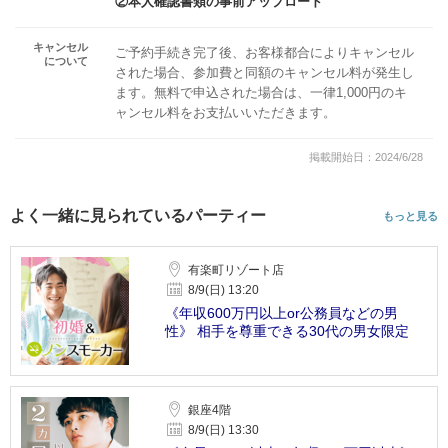
②本人確認書類の事前アップロード
キャンセル
ご予約手続き完了後、お客様都合によりキャンセル
について
された場合、参加費と同額のキャンセル料が発生し
ます。無料で申込された場合は、一律1,000円のキ
ャンセル料をお支払いいただきます。
掲載開始日：2024/6/28
よく一緒に見られているパーティー
もっと見る
有楽町リゾート店
8/9(日) 13:20
《年収600万円以上or公務員などの男
性》 相手を尊重できる30代の男女限定
銀座4階
8/9(日) 13:30