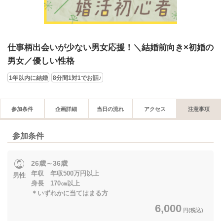
仕事柄出会いが少ない男女応援！＼結婚前向き×初婚の
男女／優しい性格
1年以内に結婚
8分間1対1でお話♪
参加条件
企画詳細
当日の流れ
アクセス
注意事項
参加条件
26歳～36歳
年収 年収500万円以上
男性
身長 170㎝以上
＊いずれかに当てはまる方
6,000
円(税込)