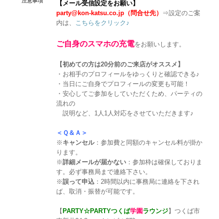
注意事項
【メール受信設定をお願い】
party@kon-katsu.co.jp（問合せ先）
⇒設定のご案
内は、
こちらをクリック♪
ご自身のスマホの充電
をお願いします。
【初めての方は20分前のご来店がオススメ】
・お相手のプロフィールをゆっくりと確認できる♪
・当日にご自身でプロフィールの変更も可能！
・安心してご参加をしていただくため、パーティの
流れの
説明など、1人1人対応をさせていただきます♪
＜Ｑ＆Ａ＞
※
キャンセル
：参加費と同額のキャンセル料が掛か
ります。
※
詳細メールが届かない
：参加枠は確保しておりま
す。必ず事務局まで連絡下さい。
※
誤って申込
：2時間以内に事務局に連絡を下され
ば、取消・振替が可能です。
【
PARTY☆PARTYつくば
学園
ラウンジ
】つくば市