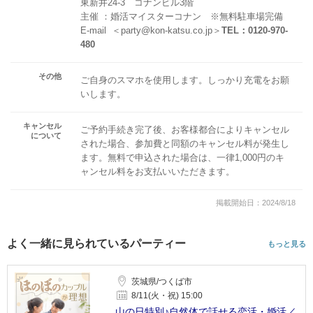
東新井24-3 コナンビル3階
主催 ：婚活マイスターコナン ※無料駐車場完備
E-mail ＜party@kon-katsu.co.jp＞
TEL：0120-970-
480
その他
ご自身のスマホを使用します。しっかり充電をお願
いします。
キャンセル
ご予約手続き完了後、お客様都合によりキャンセル
について
された場合、参加費と同額のキャンセル料が発生し
ます。無料で申込された場合は、一律1,000円のキ
ャンセル料をお支払いいただきます。
掲載開始日：2024/8/18
よく一緒に見られているパーティー
もっと見る
茨城県/つくば市
8/11(火・祝) 15:00
山の日特別♪自然体で話せる恋活・婚活／