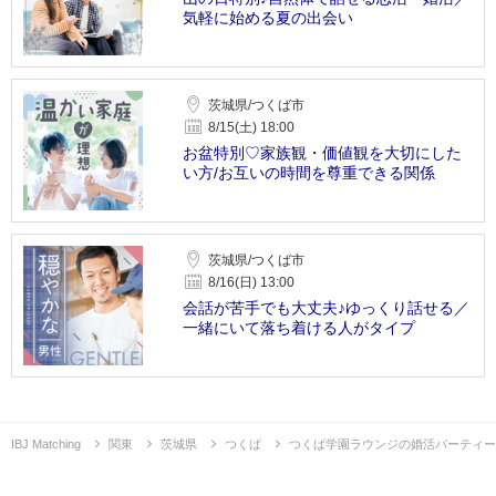
気軽に始める夏の出会い
茨城県/つくば市
8/15(土) 18:00
お盆特別♡家族観・価値観を大切にした
い方/お互いの時間を尊重できる関係
茨城県/つくば市
8/16(日) 13:00
会話が苦手でも大丈夫♪ゆっくり話せる／
一緒にいて落ち着ける人がタイプ
IBJ Matching
関東
茨城県
つくば
つくば学園ラウンジの婚活パーティー