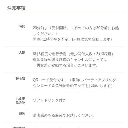
注意事項
時間
20分前より受付開始。（初めての方は30分前にお越
しください。）
開催は1時間半を予定。(人数次第で変動します）
人数
6対6程度で進行予定（最少開催人数：3対3程度）
※募集締め切り以降のキャンセルによっては
男女差が変動する場合がございます。
持ち物
QRコード受付です。（事前にパーティアプリのダ
ウンロード＆免許証等のアップをお願いします）
お食事
ソフトドリンク付き
飲み物
服装
清潔感のある服装でお越しください。