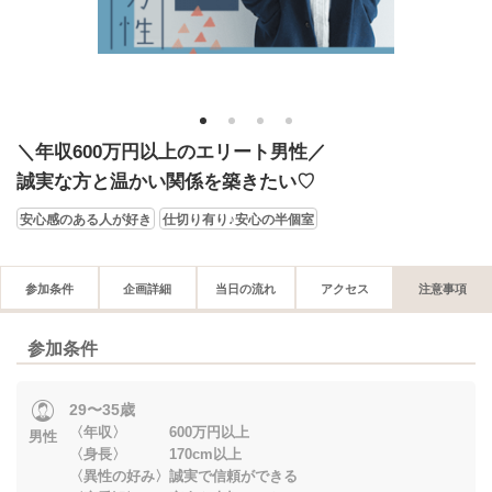
1
2
3
4
＼年収600万円以上のエリート男性／
誠実な方と温かい関係を築きたい♡
安心感のある人が好き
仕切り有り♪安心の半個室
参加条件
企画詳細
当日の流れ
アクセス
注意事項
参加条件
29〜35歳
〈年収〉 600万円以上
男性
〈身長〉 170cm以上
〈異性の好み〉誠実で信頼ができる