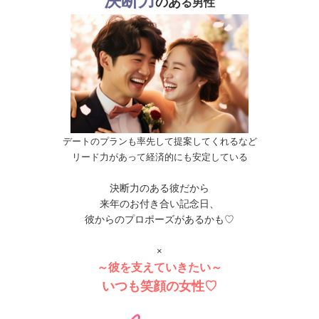
決断力
のあ
る
男性
デートのプランも率先して提案してくれるなど
リード力があって経済的にも安定している
決断力のある彼だから
来年のお付き合い記念日、
彼からのプロポーズがあるかも♡
×
～彼を支えていきたい～
いつも笑顔の女性♡