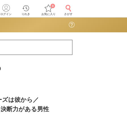
0
ログイン
りれき
お気に入り
さがす
0
ーズは彼から／
tc決断力がある男性