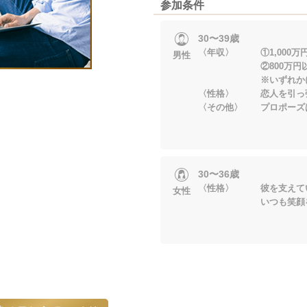
参加条件
30〜39歳
〈年収〉 ①1,000万
男性
②800万円以上
※いずれかに
〈性格〉 恋人を引っ
〈その他〉 プロポーズ
30〜36歳
〈性格〉 彼を支えて
女性
いつも笑顔を心