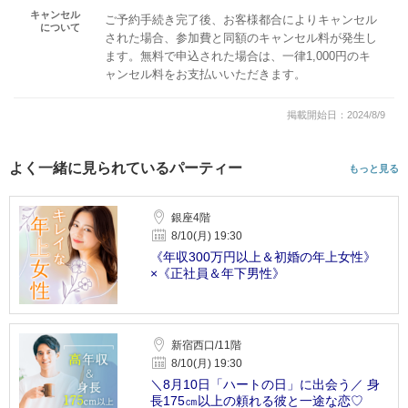
キャンセル
ご予約手続き完了後、お客様都合によりキャンセル
について
された場合、参加費と同額のキャンセル料が発生し
ます。無料で申込された場合は、一律1,000円のキ
ャンセル料をお支払いいただきます。
掲載開始日：2024/8/9
よく一緒に見られているパーティー
もっと見る
銀座4階
8/10(月) 19:30
《年収300万円以上＆初婚の年上女性》
×《正社員＆年下男性》
新宿西口/11階
8/10(月) 19:30
＼8月10日「ハートの日」に出会う／ 身
長175㎝以上の頼れる彼と一途な恋♡