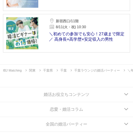
新宿西口/11階
8/11(火・祝) 10:30
＼初めての参加でも安心！27歳まで限定
／ 高身長×高学歴×安定収入の男性
IBJ Matching
関東
千葉県
千葉
千葉ラウンジの婚活パーティー
＼
婚活お役立ちコンテンツ
恋愛・婚活コラム
全国の婚活パーティー