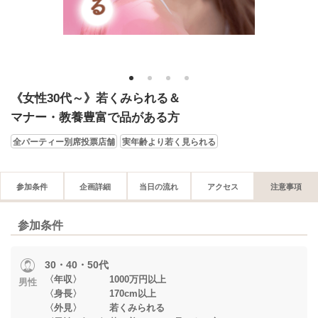
1
2
3
4
《女性30代～》若くみられる＆
マナー・教養豊富で品がある方
全パーティー別席投票店舗
実年齢より若く見られる
参加条件
企画詳細
当日の流れ
アクセス
注意事項
参加条件
30・40・50代
〈年収〉 1000万円以上
男性
〈身長〉 170cm以上
〈外見〉 若くみられる