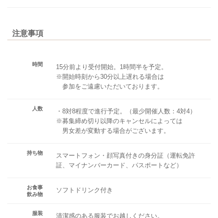
注意事項
時間
15分前より受付開始。1時間半を予定。
※開始時刻から30分以上遅れる場合は
参加をご遠慮いただいております。
人数
・8対8程度で進行予定。（最少開催人数：4対4）
※募集締め切り以降のキャンセルによっては
男女差が変動する場合がございます。
持ち物
スマートフォン・顔写真付きの身分証（運転免許
証、マイナンバーカード、パスポートなど）
お食事
ソフトドリンク付き
飲み物
服装
清潔感のある服装でお越しください。