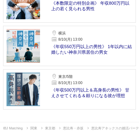
《本数限定の特別企画》 年収800万円以
上の若く見られる男性
横浜
8/10(月) 13:00
《年収550万円以上の男性》 1年以内に結
婚したい神奈川県居住の男女
東京/5階
8/10(月) 13:00
《年収500万円以上＆高身長の男性》 甘
えさせてくれる＆頼りになる彼が理想
IBJ Matching
関東
東京都
恵比寿・赤坂
恵比寿アネックスの婚活パーテ