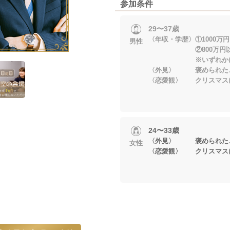
参加条件
29〜37歳
〈年収・学歴〉①1000万
男性
②800万円以上＆
※いずれかに当
〈外見〉 褒められた
〈恋愛観〉 クリスマス
24〜33歳
〈外見〉 褒められた
女性
〈恋愛観〉 クリスマス