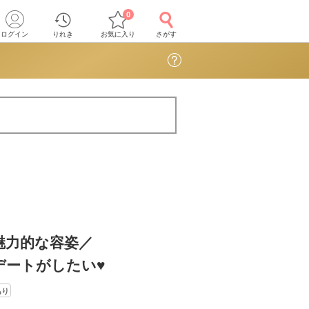
0
ログイン
りれき
お気に入り
さがす
×魅力的な容姿／
デートがしたい♥
あり