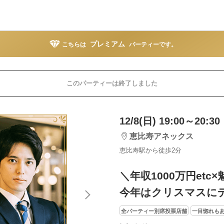
プレミアム
こちらは
パーティーです。
このパーティーは終了しました
12/8(日) 19:00～20:30
恵比寿アネックス
恵比寿駅から徒歩2分
＼年収1000万円etc
今年はクリスマスに
全パーティー別席投票店舗
一目惚れも