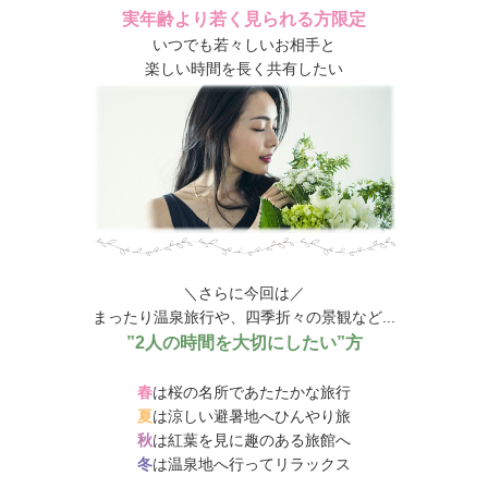
実年齢より若く見られる方限定
いつでも若々しいお相手と
楽しい時間を長く共有したい
＼さらに今回は／
まったり温泉旅行や、四季折々の景観など...
”2人の時間を大切にしたい”方
春
は桜の名所であたたかな旅行
夏
は涼しい避暑地へひんやり旅
秋
は紅葉を見に趣のある旅館へ
冬
は温泉地へ行ってリラックス