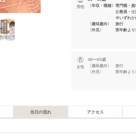
〈年収・職種〉専門職・資
男性
公務員・士業・6
※いずれかに当
〈趣味趣向〉 旅行
〈外見〉 実年齢より
48〜65歳
〈趣味趣向〉 旅行
女性
〈外見〉 実年齢より
当日の流れ
アクセス