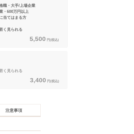
格職・大手/上場企業
00万円以上
てはまる方
若く見られる
5,500
円(税込)
若く見られる
3,400
円(税込)
注意事項