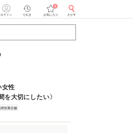
0
ログイン
りれき
お気に入り
さがす
0
い女性
間を大切にしたい〉
別席投票店舗