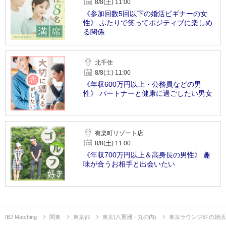
8/8(土) 11:00
《参加回数5回以下の婚活ビギナーの女
性》 ふたりで笑ってポジティブに楽しめ
る関係
北千住
8/8(土) 11:00
《年収600万円以上・公務員などの男
性》 パートナーと健康に過ごしたい男女
有楽町リゾート店
8/8(土) 11:00
《年収700万円以上＆高身長の男性》 趣
味が合うお相手と出会いたい
IBJ Matching
関東
東京都
東京(八重洲・丸の内)
東京ラウンジ5Fの婚