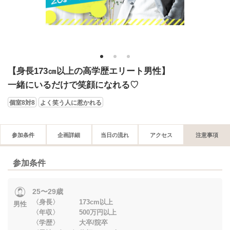
1
2
3
【身長173㎝以上の高学歴エリート男性】
一緒にいるだけで笑顔になれる♡
個室8対8
よく笑う人に惹かれる
参加条件
企画詳細
当日の流れ
アクセス
注意事項
参加条件
25〜29歳
〈身長〉 173cm以上
男性
〈年収〉 500万円以上
〈学歴〉 大卒/院卒