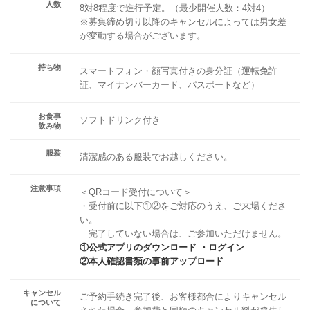
人数
8対8程度で進行予定。（最少開催人数：4対4）
※募集締め切り以降のキャンセルによっては男女差
が変動する場合がございます。
持ち物
スマートフォン・顔写真付きの身分証（運転免許
証、マイナンバーカード、パスポートなど）
お食事
ソフトドリンク付き
飲み物
服装
清潔感のある服装でお越しください。
注意事項
＜QRコード受付について＞
・受付前に以下①②をご対応のうえ、ご来場くださ
い。
完了していない場合は、ご参加いただけません。
①公式アプリのダウンロード ・ログイン
②本人確認書類の事前アップロード
キャンセル
ご予約手続き完了後、お客様都合によりキャンセル
について