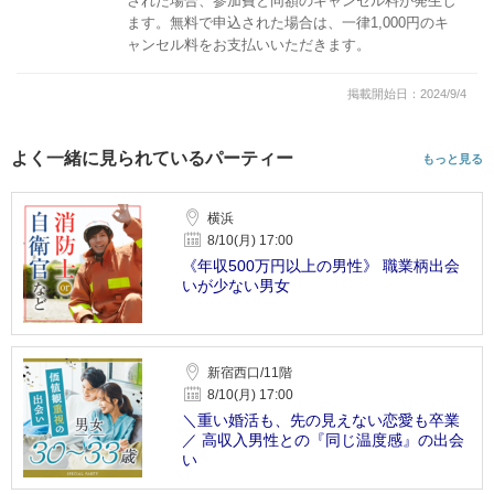
された場合、参加費と同額のキャンセル料が発生し
ます。無料で申込された場合は、一律1,000円のキ
ャンセル料をお支払いいただきます。
掲載開始日：2024/9/4
よく一緒に見られているパーティー
もっと見る
横浜
8/10(月) 17:00
《年収500万円以上の男性》 職業柄出会
いが少ない男女
新宿西口/11階
8/10(月) 17:00
＼重い婚活も、先の見えない恋愛も卒業
／ 高収入男性との『同じ温度感』の出会
い