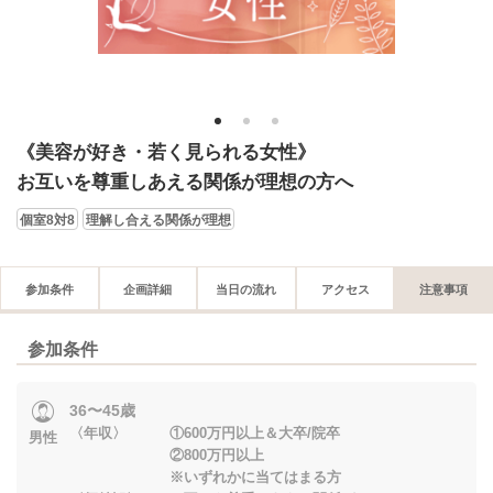
1
2
3
《美容が好き・若く見られる女性》
お互いを尊重しあえる関係が理想の方へ
個室8対8
理解し合える関係が理想
参加条件
企画詳細
当日の流れ
アクセス
注意事項
参加条件
36〜45歳
〈年収〉 ①600万円以上＆大卒/院卒
男性
②800万円以上
※いずれかに当てはまる方