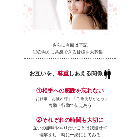
さらに今回は下記
①②両方に共感できる皆様を大募集！
+‥‥‥‥‥‥‥‥‥‥‥‥‥‥‥‥‥‥‥‥+
お互いを、
尊重
しあえる関係
①相手への感謝を忘れない
「お仕事、お疲れ様」「ご飯ありがとう」
言動・行動で伝えあう
②それぞれの時間も大切に
互いの趣味ややりたいことは我慢せず
理解をし、時に一緒にしてみる