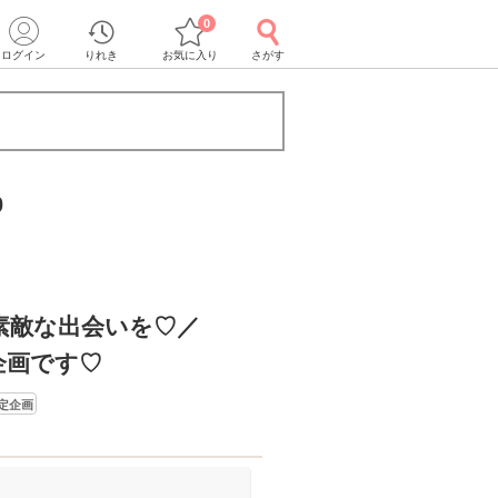
0
ログイン
りれき
お気に入り
さがす
0
素敵な出会いを♡／
企画です♡
定企画