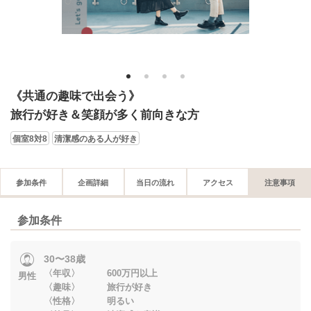
1
2
3
4
《共通の趣味で出会う》
旅行が好き＆笑顔が多く前向きな方
個室8対8
清潔感のある人が好き
参加条件
企画詳細
当日の流れ
アクセス
注意事項
参加条件
30〜38歳
〈年収〉 600万円以上
男性
〈趣味〉 旅行が好き
〈性格〉 明るい