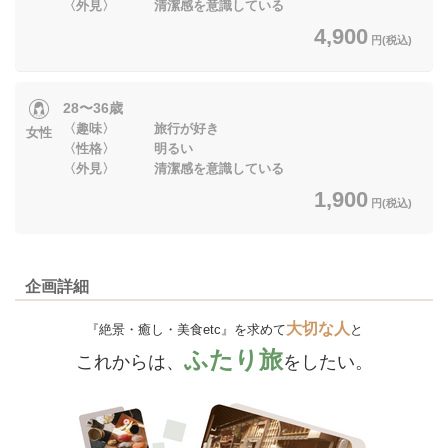
〈外見〉 清潔感を意識している
4,900
円(税込)
28〜36歳
〈趣味〉 旅行が好き
女性
〈性格〉 明るい
〈外見〉 清潔感を意識している
1,900
円(税込)
企画詳細
大切な人
『絶景・癒し・美食etc』を求めて
と
ふたり旅
これからは、
をしたい。