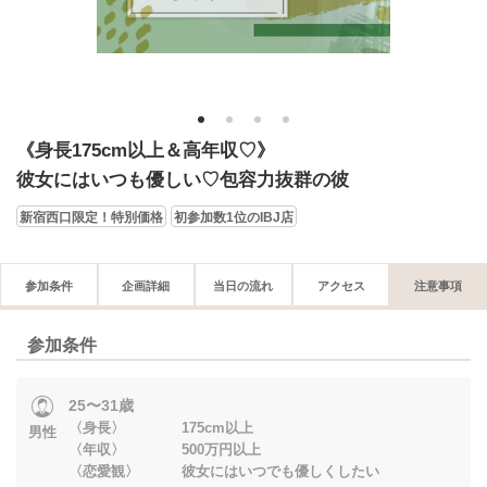
1
2
3
4
《身長175cm以上＆高年収♡》
彼女にはいつも優しい♡包容力抜群の彼
新宿西口限定！特別価格
初参加数1位のIBJ店
参加条件
企画詳細
当日の流れ
アクセス
注意事項
参加条件
25〜31歳
〈身長〉 175cm以上
男性
〈年収〉 500万円以上
〈恋愛観〉 彼女にはいつでも優しくしたい