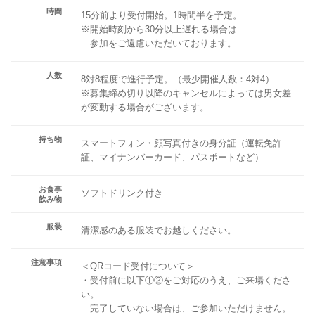
時間
15分前より受付開始。1時間半を予定。
※開始時刻から30分以上遅れる場合は
参加をご遠慮いただいております。
人数
8対8程度で進行予定。（最少開催人数：4対4）
※募集締め切り以降のキャンセルによっては男女差
が変動する場合がございます。
持ち物
スマートフォン・顔写真付きの身分証（運転免許
証、マイナンバーカード、パスポートなど）
お食事
ソフトドリンク付き
飲み物
服装
清潔感のある服装でお越しください。
注意事項
＜QRコード受付について＞
・受付前に以下①②をご対応のうえ、ご来場くださ
い。
完了していない場合は、ご参加いただけません。