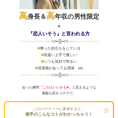
高
高
身長＆
年収の男性限定
×
『恋人いそう』と言われる方
■
整った顔立ちをしている
■
気遣い上手で優しい
■
いつも笑顔で明るい
■
清潔感があってお洒落 etc
会った瞬間
『この人いいかも♥』
と思えるような
素敵な恋をコチラで。
このパーティーに参加すると…
相手のこんなコトがわかっちゃう！