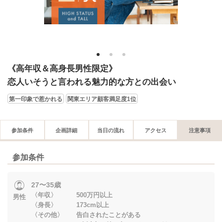
1
2
3
《高年収＆高身長男性限定》
恋人いそうと言われる魅力的な方との出会い
第一印象で惹かれる
関東エリア顧客満足度1位
参加条件
企画詳細
当日の流れ
アクセス
注意事項
参加条件
27〜35歳
〈年収〉 500万円以上
男性
〈身長〉 173cm以上
〈その他〉 告白されたことがある