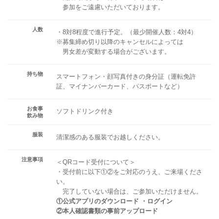
参加をご遠慮いただいております。
人数
・8対8程度で進行予定。（最少開催人数：4対4）
※募集締め切り以降のキャンセルによっては
男女差が変動する場合がございます。
持ち物
スマートフォン・顔写真付きの身分証（運転免許
証、マイナンバーカード、パスポートなど）
お食事
ソフトドリンク付き
飲み物
服装
清潔感のある服装でお越しください。
注意事項
＜QRコード受付について＞
・受付前に以下①②をご対応のうえ、ご来場くださ
い。
完了していない場合は、ご参加いただけません。
①公式アプリのダウンロード ・ログイン
②本人確認書類の事前アップロード