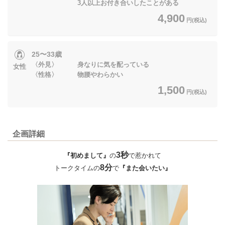
3人以上お付き合いしたことがある
4,900
円(税込)
25〜33歳
〈外見〉 身なりに気を配っている
女性
〈性格〉 物腰やわらかい
1,500
円(税込)
企画詳細
3秒
『初めまして』
の
で惹かれて
8分
トークタイムの
で
『また会いたい』