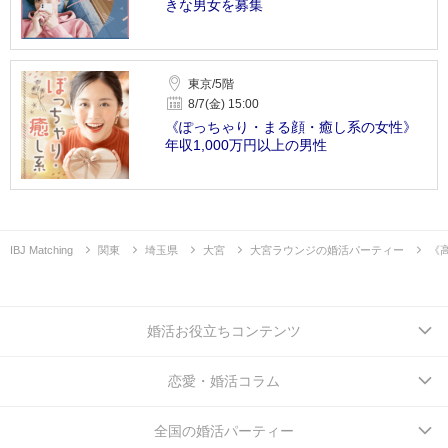
きな男女を募集
東京/5階
8/7(金) 15:00
《ぽっちゃり・まる顔・癒し系の女性》
年収1,000万円以上の男性
IBJ Matching
関東
埼玉県
大宮
大宮ラウンジの婚活パーティー
《
婚活お役立ちコンテンツ
恋愛・婚活コラム
全国の婚活パーティー