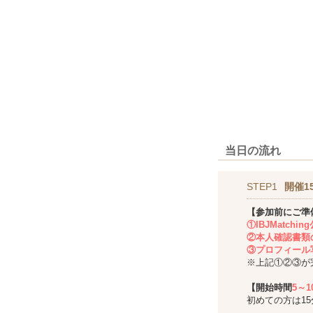
当日の流れ
STEP1
開催1
【参加前にご準
①IBJMatch
②本人確認書類
③プロフィール
※上記①②③が
【開始時間
5～
初めての方は1