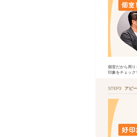
個室だから周り
印象をチェック
STEP3
アピ