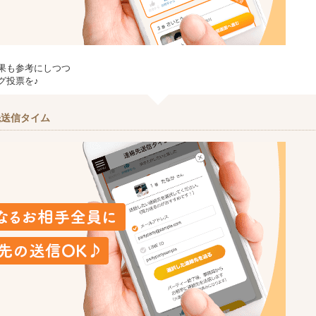
果も参考にしつつ
グ投票を♪
先送信タイム