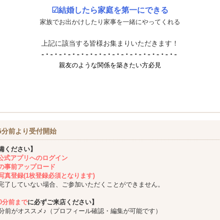
☑結婚したら家庭を第一にできる
家族でお出かけしたり家事を一緒にやってくれる
上記に該当する皆様お集まりいただきます！
親友のような関係を築きたい方必見
5分前より受付開始
備ください】
ing公式アプリへのログイン
の事前アップロード
写真登録(1枚登録必須となります)
完了していない場合、ご参加いただくことができません。
10分前まで
に必ずご来店ください】
5分前がオススメ♪（プロフィール確認・編集が可能です）