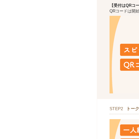
【受付はQRコ
QRコードは開
STEP2
トー