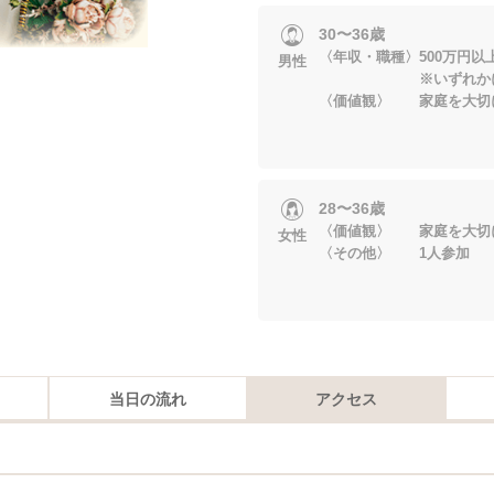
30〜36歳
〈年収・職種〉500万円以
男性
※いずれかに当
〈価値観〉 家庭を大切
28〜36歳
〈価値観〉 家庭を大切
女性
〈その他〉 1人参加
当日の流れ
アクセス