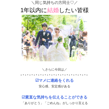
＼同じ気持ちの方同士♡／
1年以内に
結婚
したい皆様
＼さらに今回は／
☑マメに連絡をくれる
安心感、安定感がある
☑素直な気持ちを伝えることができる
「ありがとう」「ごめんね」がしっかり言える