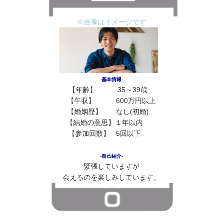
※画像はイメージです
‐
基本情報
‐
【年齢】 35～39歳
花
【年収】 600万円以上
【婚姻歴】 なし(初婚)
花
【
結婚の意思
】１年以内
花花
【参加回数】 5回以下
花花
‐
自己紹介
‐
緊張していますが
会えるのを楽しみしています。