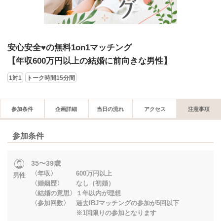
安心安全♥の無料1on1マッチング
【年収600万円以上の結婚に前向きな男性】
1対1
トーク時間15分間
参加条件
企画詳細
当日の流れ
アクセス
注意事項
参加条件
35〜39歳
〈年収〉 600万円以上
男性
〈婚姻歴〉 なし（初婚）
〈結婚の意思〉１年以内が理想
〈参加回数〉 過去IBJマッチングの参加が5回以下
※1回限りの参加となります