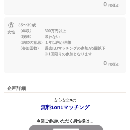
0
円(税込)
35〜39歳
〈年収〉 300万円以上
女性
〈喫煙〉 吸わない
〈結婚の意思〉１年以内が理想
〈参加回数〉 過去IBJマッチングの参加が5回以下
※1回限りの参加となります
0
円(税込)
企画詳細
安心安全♥の
無料1on1マッチング
今回ご参加いただく男性様は…