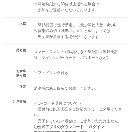
※開始時刻から30分以上遅れる場合は
参加をご遠慮いただいております。
人数
・8対8程度で進行予定。（最少開催人数：4対4）
※募集締め切り以降のキャンセルによっては
男女差が変動する場合がございます。
持ち物
スマートフォン・顔写真付きの身分証（運転免許
証、マイナンバーカード、パスポートなど）
お食事
ソフトドリンク付き
飲み物
服装
清潔感のある服装でお越しください。
注意事項
＜QRコード受付について＞
・受付前に以下①②をご対応のうえ、ご来場くださ
い。
完了していない場合は、ご参加いただけません。
①公式アプリのダウンロード ・ログイン