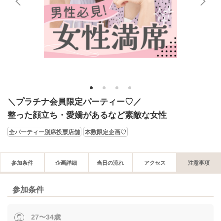
1
2
3
4
＼プラチナ会員限定パーティー♡／
整った顔立ち・愛嬌があるなど素敵な女性
全パーティー別席投票店舗
本数限定企画♡
参加条件
企画詳細
当日の流れ
アクセス
注意事項
参加条件
27〜34歳