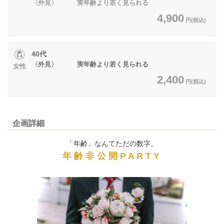
〈外見〉 実年齢より若く見られる
4,900
円(税込)
40代
〈外見〉 実年齢より若く見られる
女性
2,400
円(税込)
企画詳細
「年齢」なんてただの数字。
年 齢 非 公 開 P A R T Y