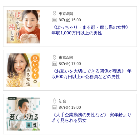
東京/5階
8/7(金) 15:00
《ぽっちゃり・まる顔・癒し系の女性》
年収1,000万円以上の男性
東京/5階
8/7(金) 17:00
《お互いを大切にできる関係が理想》 年
収600万円以上or公務員などの男性
初台
8/7(金) 19:00
《大手企業勤務の男性など》 実年齢より
若く見られる男女