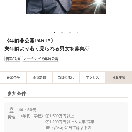
1
2
3
4
《年齢非公開PARTY》
実年齢より若く見られる男女を募集♡
個室8対8
マッチングで年齢公開
参加条件
企画詳細
当日の流れ
アクセス
注意事項
参加条件
40・50代
〈年収・学歴〉①1,500万円以上
男性
②1,200万円以上＆大卒/院卒
※いずれかに当てはまる方