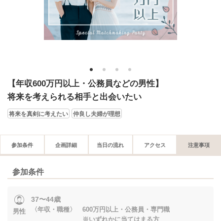
1
2
3
4
【年収600万円以上・公務員などの男性】
将来を考えられる相手と出会いたい
将来を真剣に考えたい
仲良し夫婦が理想
参加条件
企画詳細
当日の流れ
アクセス
注意事項
参加条件
37〜44歳
〈年収・職種〉 600万円以上・公務員・専門職
男性
※いずれかに当てはまる方