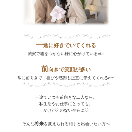
一
途に好きでいてくれる
誠実で噓をつかない様に心がけているetc.
前
向きで笑顔が多い
常に前向きで、喜びや感謝も正直に伝えてくれるetc.
一途でいつも前向きな二人なら、
私生活やお仕事にとっても、
かけがえのない存在に♡
将来
そんな
を変えられる相手と出会いたい方へ