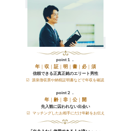
point１．
年
｜
収
｜
証
｜
明
｜
書
｜
必
｜
須
信頼できる正真正銘のエリート男性
☑ 源泉徴収票や納税証明書などで年収を確認
point２．
年
｜
齢
｜
非
｜
公
｜
開
先入観に囚われない出会い
☑ マッチングしたお相手にだけ年齢をお伝え