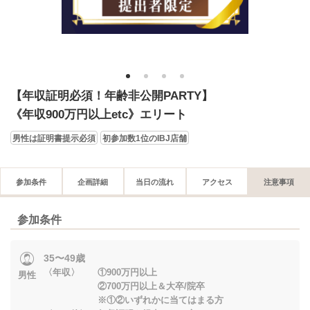
1
2
3
4
【年収証明必須！年齢非公開PARTY】
《年収900万円以上etc》エリート
男性は証明書提示必須
初参加数1位のIBJ店舗
参加条件
企画詳細
当日の流れ
アクセス
注意事項
参加条件
35〜49歳
〈年収〉 ①900万円以上
男性
②700万円以上＆大卒/院卒
※①②いずれかに当てはまる方