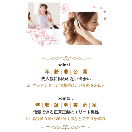
point1．
年
｜
齢
｜
非
｜
公
｜
開
先入観に囚われない出会い
☑ マッチングしたお相手にだけ年齢をお伝え
point2．
年
｜
収
｜
証
｜
明
｜
書
｜
必
｜
須
信頼できる正真正銘のエリート男性
☑ 源泉徴収票や納税証明書などで年収を確認