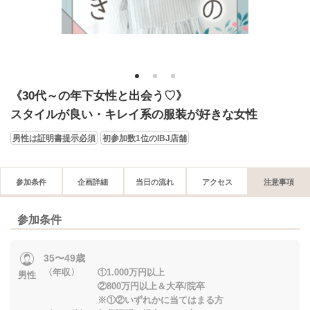
1
2
3
《30代～の年下女性と出会う♡》
スタイルが良い・キレイ系の服装が好きな女性
男性は証明書提示必須
初参加数1位のIBJ店舗
参加条件
企画詳細
当日の流れ
アクセス
注意事項
参加条件
35〜49歳
〈年収〉 ①1.000万円以上
男性
②800万円以上＆大卒/院卒
※①②いずれかに当てはまる方