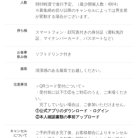
人数
8対8程度で進行予定。（最少開催人数：4対4）
※募集締め切り以降のキャンセルによっては男女差
が変動する場合がございます。
持ち物
スマートフォン・顔写真付きの身分証（運転免許
証、マイナンバーカード、パスポートなど）
お食事
ソフトドリンク付き
飲み物
服装
清潔感のある服装でお越しください。
注意事項
＜QRコード受付について＞
・受付前に以下①②をご対応のうえ、ご来場くださ
い。
完了していない場合は、ご参加いただけません。
①公式アプリのダウンロード ・ログイン
②本人確認書類の事前アップロード
キャンセル
ご予約手続き完了後、お客様都合によりキャンセル
について