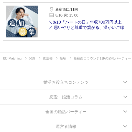
新宿西口/11階
8/10(月) 15:00
＼8/10「ハートの日」年収700万円以上
／ 思いやりと尊重で繋がる、温かいご縁
IBJ Matching
関東
東京都
新宿
新宿西口ラウンジ11Fの婚活パーティー
婚活お役立ちコンテンツ
恋愛・婚活コラム
全国の婚活パーティー
運営者情報