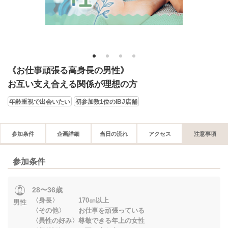
1
2
3
4
《お仕事頑張る高身長の男性》
お互い支え合える関係が理想の方
年齢重視で出会いたい
初参加数1位のIBJ店舗
参加条件
企画詳細
当日の流れ
アクセス
注意事項
参加条件
28〜36歳
〈身長〉 170㎝以上
男性
〈その他〉 お仕事を頑張っている
〈異性の好み〉尊敬できる年上の女性