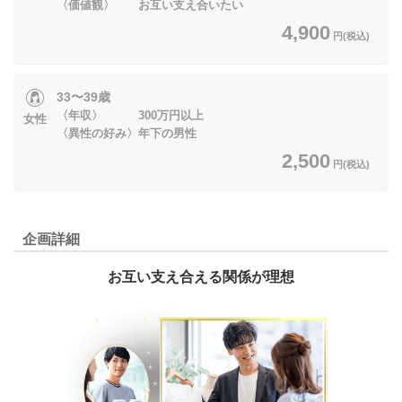
〈価値観〉 お互い支え合いたい
4,900
円(税込)
33〜39歳
〈年収〉 300万円以上
女性
〈異性の好み〉年下の男性
2,500
円(税込)
企画詳細
お互い支え合える関係が理想