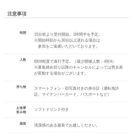
注意事項
時間
15分前より受付開始。1時間半を予定。
※開始時刻から30分以上遅れる場合は
参加をご遠慮いただいております。
人数
8対8程度で進行予定。（最少開催人数：4対4）
※募集締め切り以降のキャンセルによっては男女差
が変動する場合がございます。
持ち物
スマートフォン・顔写真付きの身分証（運転免許
証、マイナンバーカード、パスポートなど）
お食事
ソフトドリンク付き
飲み物
服装
清潔感のある服装でお越しください。