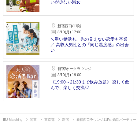
いが少ない男女
新宿西口/11階
8/10(月) 17:00
＼重い婚活も、先の見えない恋愛も卒業
／ 高収入男性との『同じ温度感』の出会
い
新宿/オークラウンジ
8/10(月) 19:00
《19:00～21:30まで飲み放題》 楽しく飲
んで、楽しく交流♡
IBJ Matching
関東
東京都
新宿
新宿西口ラウンジ11Fの婚活パーティー