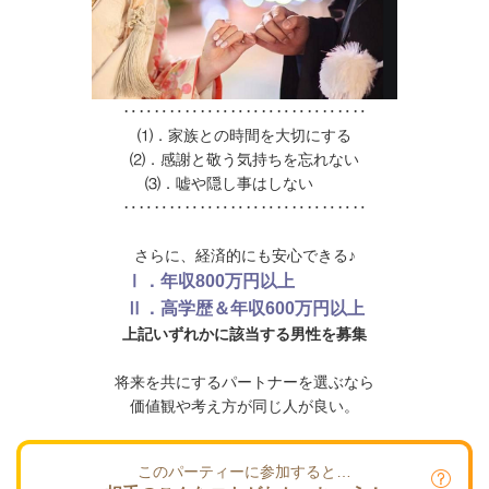
‥‥‥‥‥‥‥‥‥‥‥‥‥‥‥‥
⑴．家族との時間を大切にする
⑵．感謝と敬う気持ちを忘れない
⑶．嘘や隠し事はしない
‥‥‥‥‥‥‥‥‥‥‥‥‥‥‥‥
さらに、経済的にも安心できる♪
Ⅰ．年収800万円以上
Ⅱ．高学歴＆年収600万円以上
上記いずれかに該当する男性を募集
将来を共にするパートナーを選ぶなら
価値観や考え方が同じ人が良い。
このパーティーに参加すると…