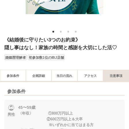
1
2
3
4
《結婚後に守りたい3つのお約束》
隠し事はなし！家族の時間と感謝を大切にした活♡
婚姻歴理解者
初参加数1位のIBJ店舗
参加条件
企画詳細
当日の流れ
アクセス
注意事項
参加条件
45〜59歳
〈年収〉 ①800万円以上
男性
②600万円以上＆大卒
※いずれかに当てはまる方