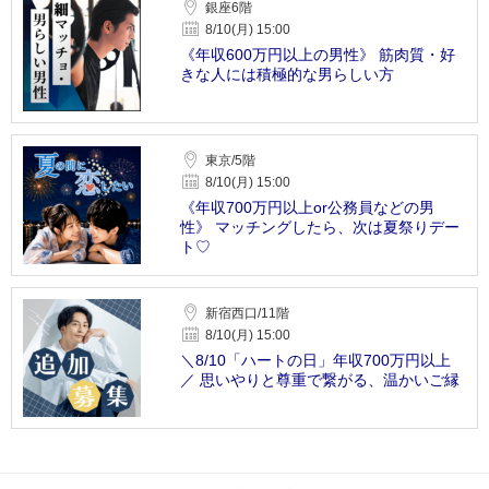
銀座6階
8/10(月) 15:00
《年収600万円以上の男性》 筋肉質・好
きな人には積極的な男らしい方
東京/5階
8/10(月) 15:00
《年収700万円以上or公務員などの男
性》 マッチングしたら、次は夏祭りデー
ト♡
新宿西口/11階
8/10(月) 15:00
＼8/10「ハートの日」年収700万円以上
／ 思いやりと尊重で繋がる、温かいご縁