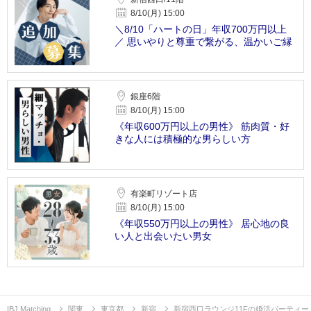
8/10(月) 15:00
＼8/10「ハートの日」年収700万円以上
／ 思いやりと尊重で繋がる、温かいご縁
銀座6階
8/10(月) 15:00
《年収600万円以上の男性》 筋肉質・好
きな人には積極的な男らしい方
有楽町リゾート店
8/10(月) 15:00
《年収550万円以上の男性》 居心地の良
い人と出会いたい男女
IBJ Matching
関東
東京都
新宿
新宿西口ラウンジ11Fの婚活パーティー