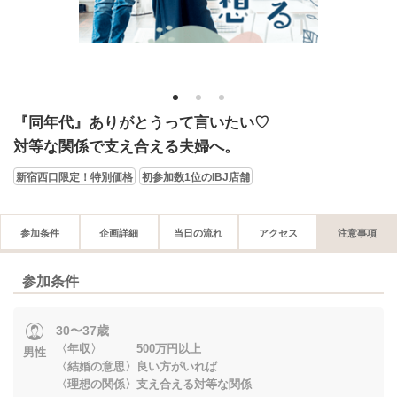
1
2
3
『同年代』ありがとうって言いたい♡
対等な関係で支え合える夫婦へ。
新宿西口限定！特別価格
初参加数1位のIBJ店舗
参加条件
企画詳細
当日の流れ
アクセス
注意事項
参加条件
30〜37歳
〈年収〉 500万円以上
男性
〈結婚の意思〉良い方がいれば
〈理想の関係〉支え合える対等な関係