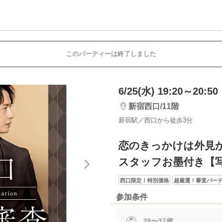
このパーティーは終了しました
6/25(水) 19:20～20:50
新宿西口/11階
新宿駅／西口から徒歩3分
恋のきっかけは外見
スタッフお墨付き【
西口限定！特別価格
超厳選！審査パー
参加条件
28〜37歳