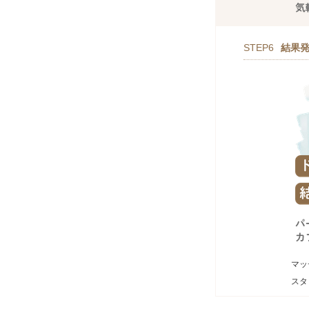
STEP6
結果
マッ
スタ