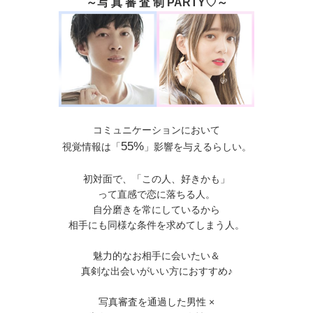
～写 真 審 査 制 PARTY♡～
コミュニケーションにおいて
55%
視覚情報は「
」影響を与えるらしい。
初対面で、「この人、好きかも」
って直感で恋に落ちる人。
自分磨きを常にしているから
相手にも同様な条件を求めてしまう人。
魅力的なお相手に会いたい＆
真剣な出会いがいい方におすすめ♪
写真審査を通過した男性 ×