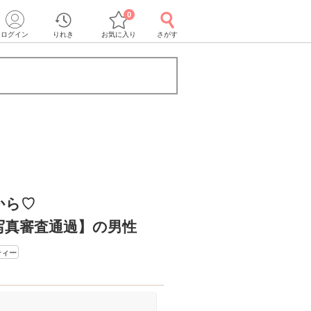
0
ログイン
りれき
お気に入り
さがす
から♡
写真審査通過】の男性
ティー