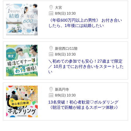
大宮
8/9(日) 10:30
《年収600万円以上の男性》 お付き合い
したら、1年後には結婚したい
新宿西口/11階
8/9(日) 10:30
＼初めての参加でも安心！27歳まで限定
／ 10月までにお付き合いをスタートした
い
新高円寺
8/9(日) 10:30
13名突破！初心者歓迎♡ボルダリング
《朝活で距離が縮まるスポーツ体験♪》