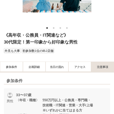
1
2
3
4
《高年収・公務員・IT関連など》
30代限定！第一印象から好印象な男性
外見も大事
初参加数1位のIBJ店舗
参加条件
企画詳細
当日の流れ
アクセス
注意事項
参加条件
33〜37歳
〈年収・職種〉 550万円以上・公務員・専門職・
男性
技術職・IT関連・営業・大手/上場
※いずれかに当てはまる方