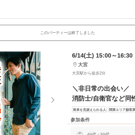
このパーティーは終了しました
6/14(土) 15:00～16:30
大宮
大宮駅から徒歩2分
＼非日常の出会い／
消防士/自衛官など同
将来を見据えられる人
関東エリア顧客満
参加条件
40代・50代