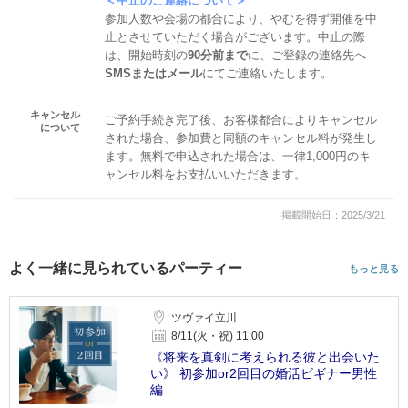
＜中止のご連絡について＞
参加人数や会場の都合により、やむを得ず開催を中
止とさせていただく場合がございます。中止の際
は、開始時刻の
90分前まで
に、ご登録の連絡先へ
SMSまたはメール
にてご連絡いたします。
キャンセル
ご予約手続き完了後、お客様都合によりキャンセル
について
された場合、参加費と同額のキャンセル料が発生し
ます。無料で申込された場合は、一律1,000円のキ
ャンセル料をお支払いいただきます。
掲載開始日：2025/3/21
よく一緒に見られているパーティー
もっと見る
ツヴァイ立川
8/11(火・祝) 11:00
《将来を真剣に考えられる彼と出会いた
い》 初参加or2回目の婚活ビギナー男性
編