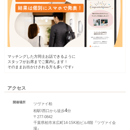
マッチングした方同士お話できるように
スタッフがお席までご案内します！
そのままお出かけされる方も多いです♪
アクセス
開催場所
ツヴァイ柏
4
柏駅/西口から徒歩
分
〒277-0842
千葉県柏市末広町14-1SK柏ビル8階『ツヴァイ会
場』