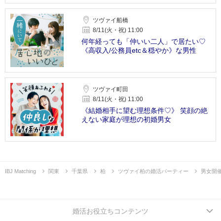
ツヴァイ船橋
8/11(火・祝) 11:00
何年経っても「仲いい二人」で居たい♡
《高収入/公務員etc＆穏やか》な男性
ツヴァイ町田
8/11(火・祝) 11:00
《結婚相手に望む理想条件♡》 笑顔の絶
えない家庭が理想の初婚男女
IBJ Matching
関東
千葉県
柏
ツヴァイ柏の婚活パーティー
男女開
婚活お役立ちコンテンツ