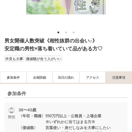
1
2
3
男女開催人数突破《相性抜群の出会い♪》
安定職の男性×落ち着いていて品がある方♡
外見も大事
価値観が合う人がいい
参加条件
企画詳細
当日の流れ
アクセス
注意事項
参加条件
38〜43歳
〈年収・職種〉550万円以上・公務員・上場企業
男性
※いずれかに当てはまる方※
〈価値観〉 言葉使い・身だしなみを大事にしたい