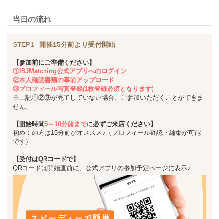
当日の流れ
STEP1
開催15分前より受付開始
【参加前にご準備ください】
①IBJMatching公式アプリへのログイン
②本人確認書類の事前アップロード
③プロフィール写真登録(1枚登録必須となります)
※上記①②③が完了していない場合、ご参加いただくことができま
せん。
【開始時間
5～10分前まで
に必ずご来店ください】
初めての方は15分前がオススメ♪（プロフィール確認・編集が可能
です）
【受付はQRコードで】
QRコードは開始直前に、公式アプリの参加予定ページに表示♪