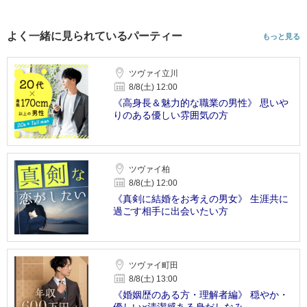
よく一緒に見られているパーティー
もっと見る
ツヴァイ立川
8/8(土) 12:00
《高身長＆魅力的な職業の男性》 思いや
りのある優しい雰囲気の方
ツヴァイ柏
8/8(土) 12:00
《真剣に結婚をお考えの男女》 生涯共に
過ごす相手に出会いたい方
ツヴァイ町田
8/8(土) 13:00
《婚姻歴のある方・理解者編》 穏やか・
優しい×清潔感ある身だしなみ