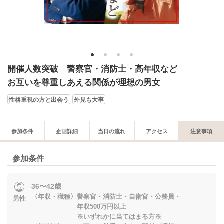
1
2
3
4
開催人数突破 警察官・消防士・高年収など
お互いを尊重しあえる関係が理想の男女
性格重視の方と出会う
外見も大事
参加条件
企画詳細
当日の流れ
アクセス
注意事項
参加条件
36〜42歳
〈年収・職種〉警察官・消防士・自衛官・公務員・
男性
年収500万円以上
※いずれかに当てはまる方※