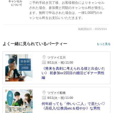
キャンセル
ご予約手続き完了後、お客様都合によりキャンセル
について
された場合、参加費と同額のキャンセル料が発生し
ます。無料で申込された場合は、一律1,000円のキ
ャンセル料をお支払いいただきます。
掲載開始日：2025/3/14
よく一緒に見られているパーティー
もっと見る
ツヴァイ立川
8/11(火・祝) 11:00
《将来を真剣に考えられる彼と出会いた
い》 初参加or2回目の婚活ビギナー男性
編
ツヴァイ船橋
8/11(火・祝) 11:00
何年経っても「仲いい二人」で居たい♡
《高収入/公務員etc＆穏やか》な男性