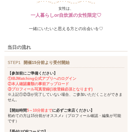
:+* ﾟ ゜ﾟ *+:｡.｡:+* ﾟ ゜ﾟ *+:｡.｡.｡:+*ﾟ ゜ﾟ *+:｡.｡
女性は、
一人暮らしor自炊派の女性限定♡
一緒にいたいと思える方との出会いを♡
当日の流れ
STEP1
開催15分前より受付開始
【参加前にご準備ください】
①IBJMatching公式アプリへのログイン
②本人確認書類の事前アップロード
③プロフィール写真登録(1枚登録必須となります)
※上記①②③が完了していない場合、ご参加いただくことができま
せん。
【開始時間
5～10分前まで
に必ずご来店ください】
初めての方は15分前がオススメ♪（プロフィール確認・編集が可能
です）
【受付はQRコードで】