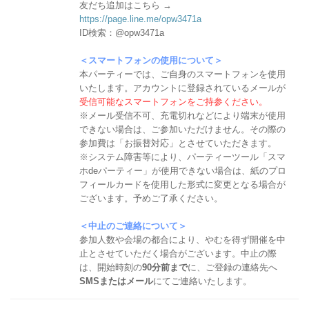
友だち追加はこちら →
https://page.line.me/opw3471a
ID検索：@opw3471a
＜スマートフォンの使用について＞
本パーティーでは、ご自身のスマートフォンを使用
いたします。アカウントに登録されているメールが
受信可能なスマートフォンをご持参ください。
※メール受信不可、充電切れなどにより端末が使用
できない場合は、ご参加いただけません。その際の
参加費は「お振替対応」とさせていただきます。
※システム障害等により、パーティーツール「スマ
ホdeパーティー」が使用できない場合は、紙のプロ
フィールカードを使用した形式に変更となる場合が
ございます。予めご了承ください。
＜中止のご連絡について＞
参加人数や会場の都合により、やむを得ず開催を中
止とさせていただく場合がございます。中止の際
は、開始時刻の
90分前まで
に、ご登録の連絡先へ
SMSまたはメール
にてご連絡いたします。