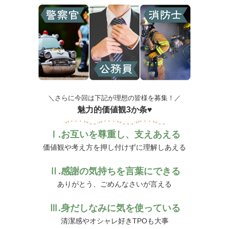
＼さらに今回は下記が理想の皆様を募集！／
魅力的価値観3か条♥
:+* ﾟ ゜ﾟ *+:｡.｡:+* ﾟ ゜ﾟ *+:｡.｡.｡:+*ﾟ ゜ﾟ *+:｡.｡
Ⅰ.お互いを尊重し、支えあえる
価値観や考え方を押し付けずに理解しあえる
Ⅱ.感謝の気持ちを言葉にできる
ありがとう、ごめんなさいが言える
Ⅲ.身だしなみに気を使っている
清潔感やオシャレ好きTPOも大事