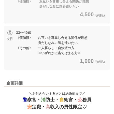
〈価値観〉 お互いを尊重し合える関係が理想
身だしなみに気を遣いたい
4,500
円(税込)
33〜40歳
〈価値観〉 お互いを尊重し合える関係が理想
女性
身だしなみに気を遣いたい
〈その他〉 一人暮らし・自炊派の方
※いずれかに当てはまる方※
1,000
円(税込)
企画詳細
＼お付き合いする方とは結婚前提♡／
警
察官・
消
防士・
自
衛官・
公
務員
安
定職・
高
収入の男性限定♡