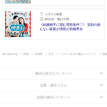
ツヴァイ町田
8/11(火・祝) 11:00
《結婚相手に望む理想条件♡》 笑顔の絶
えない家庭が理想の初婚男女
IBJ Matching
関東
茨城県
水戸
ツヴァイ水戸の婚活パーティー
開
婚活お役立ちコンテンツ
恋愛・婚活コラム
全国の婚活パーティー