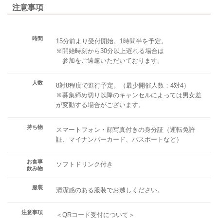
注意事項
時間
15分前より受付開始。1時間半を予定。
※開始時刻から30分以上遅れる場合は
参加をご遠慮いただいております。
人数
8対8程度で進行予定。（最少開催人数：4対4）
※募集締め切り以降のキャンセルによっては男女差
が変動する場合がございます。
持ち物
スマートフォン・顔写真付きの身分証（運転免許
証、マイナンバーカード、パスポートなど）
お食事
ソフトドリンク付き
飲み物
服装
清潔感のある服装でお越しください。
注意事項
＜QRコード受付について＞