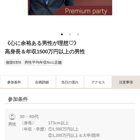
1
2
3
《心に余裕ある男性が理想♡》
高身長＆年収1500万円以上の男性
個室8対8
男性平均年収No1店舗
参加条件
企画詳細
当日の流れ
アクセス
注意事項
参加条件
30・40代
〈身長〉 173cm以上
男性
〈年収・学歴〉①1,500万円以上
②1,200万円以上＆大卒/院卒