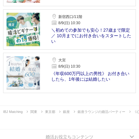
新宿西口/11階
8/9(日) 10:30
＼初めての参加でも安心！27歳まで限定
／ 10月までにお付き合いをスタートした
い
大宮
8/9(日) 10:30
《年収600万円以上の男性》 お付き合い
したら、1年後には結婚したい
IBJ Matching
関東
東京都
銀座
銀座ラウンジの婚活パーティー
《
婚活お役立ちコンテンツ