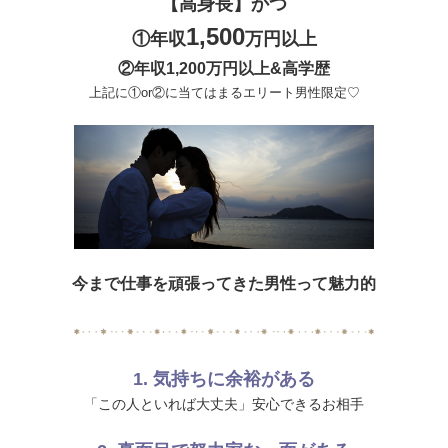
【高身長】かつ
1,500
①年収
万円以上
②年収
1,200万円以上&高
学歴
上記に①or②に当てはまるエリート男性限定♡
今まで仕事を頑張ってきた男性って魅力的
1. 気持ちに余裕がある
「この人といれば大丈夫」安心できるお相手