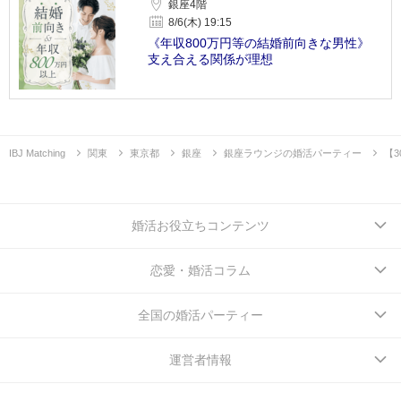
銀座4階
8/6(木) 19:15
《年収800万円等の結婚前向きな男性》
支え合える関係が理想
IBJ Matching
関東
東京都
銀座
銀座ラウンジの婚活パーティー
【
婚活お役立ちコンテンツ
恋愛・婚活コラム
全国の婚活パーティー
運営者情報