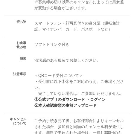
※募集締め切り以降のキャンセルによっては男女差
が変動する場合がございます。
持ち物
スマートフォン・顔写真付きの身分証（運転免許
証、マイナンバーカード、パスポートなど）
お食事
ソフトドリンク付き
飲み物
服装
清潔感のある服装でお越しください。
注意事項
＜QRコード受付について＞
・受付前に以下①②をご対応のうえ、ご来場くださ
い。
完了していない場合は、ご参加いただけません。
①公式アプリのダウンロード ・ログイン
②本人確認書類の事前アップロード
キャンセル
ご予約手続き完了後、お客様都合によりキャンセル
について
された場合、参加費と同額のキャンセル料が発生し
ます。無料で申込された場合は、一律1,000円のキ