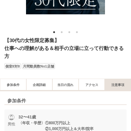
1
2
3
4
【30代の女性限定募集】
仕事への理解がある＆相手の立場に立って行動できる
方
個室8対8
月間動員数No1店舗
参加条件
企画詳細
当日の流れ
アクセス
注意事項
参加条件
32〜41歳
〈年収・学歴〉①800万円以上
男性
②1,000万円以上＆大卒/院卒