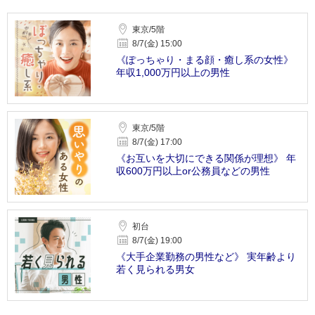
東京/5階
8/7(金) 15:00
《ぽっちゃり・まる顔・癒し系の女性》
年収1,000万円以上の男性
東京/5階
8/7(金) 17:00
《お互いを大切にできる関係が理想》 年
収600万円以上or公務員などの男性
初台
8/7(金) 19:00
《大手企業勤務の男性など》 実年齢より
若く見られる男女