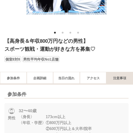
1
2
3
4
【高身長＆年収800万円などの男性】
スポーツ観戦・運動が好きな方を募集♡
個室8対8
男性平均年収No1店舗
参加条件
企画詳細
当日の流れ
アクセス
注意事項
参加条件
32〜40歳
〈身長〉 173cm以上
男性
〈年収・学歴〉①800万円以上
②600万円以上＆大卒/院卒