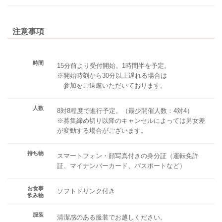
注意事項
時間
15分前より受付開始。1時間半を予定。
※開始時刻から30分以上遅れる場合は
参加をご遠慮いただいております。
人数
8対8程度で進行予定。（最少開催人数：4対4）
※募集締め切り以降のキャンセルによっては男女差
が変動する場合がございます。
持ち物
スマートフォン・顔写真付きの身分証（運転免許
証、マイナンバーカード、パスポートなど）
お食事
ソフトドリンク付き
飲み物
服装
清潔感のある服装でお越しください。