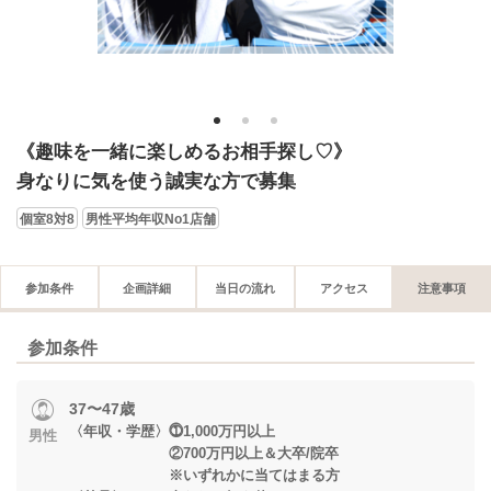
1
2
3
《趣味を一緒に楽しめるお相手探し♡》
身なりに気を使う誠実な方で募集
個室8対8
男性平均年収No1店舗
参加条件
企画詳細
当日の流れ
アクセス
注意事項
参加条件
37〜47歳
〈年収・学歴〉⓵1,000万円以上
男性
②700万円以上＆大卒/院卒
※いずれかに当てはまる方