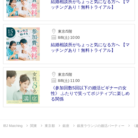
結婚相談所がちょっと気になる方へ 【マ
ッチングあり！無料トライアル】
東京/5階
8/8(土) 10:00
結婚相談所がちょっと気になる方へ 【マ
ッチングあり！無料トライアル】
東京/5階
8/8(土) 11:00
《参加回数5回以下の婚活ビギナーの女
性》 ふたりで笑ってポジティブに楽しめ
る関係
IBJ Matching
関東
東京都
銀座
銀座ラウンジの婚活パーティー
《