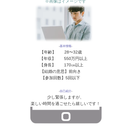
※画像はイメージです
‐
基本情報
‐
【年齢】 28〜32歳
花
【年収】 550万円以上
花
【身長】 170㎝以上
花花
【結婚の意思】前向き
花花花
【参加回数】5回以下
花花花
‐
自己紹介
‐
少し緊張しますが、
楽しい時間を過ごせたら嬉しいです！