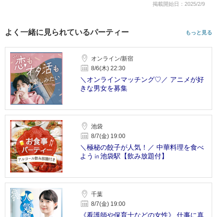
掲載開始日：2025/2/9
よく一緒に見られているパーティー
もっと見る
オンライン/新宿
8/6(木) 22:30
＼オンラインマッチング♡／ アニメが好
きな男女を募集
池袋
8/7(金) 19:00
＼極秘の餃子が人気！／ 中華料理を食べ
よう㏌池袋駅【飲み放題付】
千葉
8/7(金) 19:00
《看護師や保育士などの女性》 仕事に真