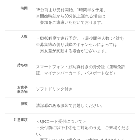
時間
15分前より受付開始。1時間半を予定。
※開始時刻から30分以上遅れる場合は
参加をご遠慮いただいております。
人数
・8対8程度で進行予定。（最少開催人数：4対4）
※募集締め切り以降のキャンセルによっては
男女差が変動する場合がございます。
持ち物
スマートフォン・顔写真付きの身分証（運転免許
証、マイナンバーカード、パスポートなど）
お食事
ソフトドリンク付き
飲み物
服装
清潔感のある服装でお越しください。
注意事項
＜QRコード受付について＞
・受付前に以下①②をご対応のうえ、ご来場くださ
い。