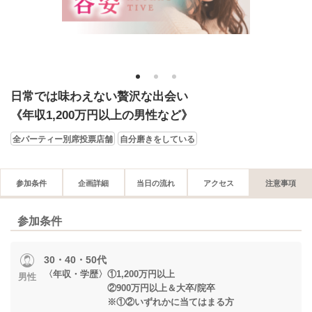
1
2
3
日常では味わえない贅沢な出会い
《年収1,200万円以上の男性など》
全パーティー別席投票店舗
自分磨きをしている
参加条件
企画詳細
当日の流れ
アクセス
注意事項
参加条件
30・40・50代
〈年収・学歴〉①1,200万円以上
男性
②900万円以上＆大卒/院卒
※①②いずれかに当てはまる方