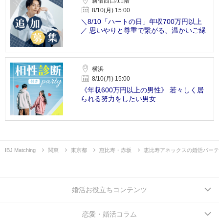
新宿西口/11階
8/10(月) 15:00
＼8/10「ハートの日」年収700万円以上
／ 思いやりと尊重で繋がる、温かいご縁
横浜
8/10(月) 15:00
《年収600万円以上の男性》 若々しく居
られる努力をしたい男女
IBJ Matching
関東
東京都
恵比寿・赤坂
恵比寿アネックスの婚活パーテ
婚活お役立ちコンテンツ
恋愛・婚活コラム