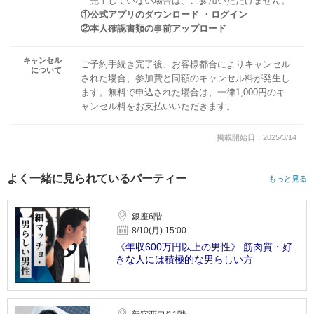
完了していない場合は、ご参加いただけません。
①公式アプリのダウンロード ・ログイン
②本人確認書類の事前アップロード
キャンセル
ご予約手続き完了後、お客様都合によりキャンセル
について
された場合、参加費と同額のキャンセル料が発生し
ます。無料で申込された場合は、一律1,000円のキ
ャンセル料をお支払いいただきます。
掲載開始日：2025/3/14
よく一緒に見られているパーティー
もっと見る
銀座6階
8/10(月) 15:00
《年収600万円以上の男性》 筋肉質・好
きな人には積極的な男らしい方