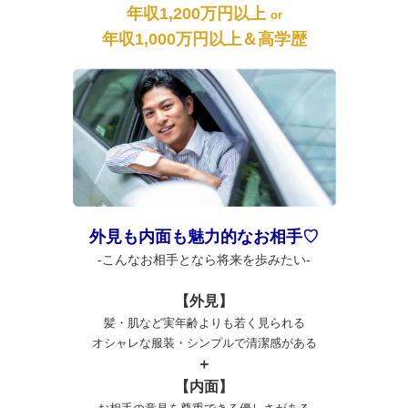
年収1,200万円以上
or
年収1,000万円以上＆高学歴
外見も内面も魅力的なお相手♡
-こんなお相手となら将来を歩みたい-
【外見】
髪・肌など実年齢よりも若く見られる
オシャレな服装・シンプルで清潔感がある
＋
【内面】