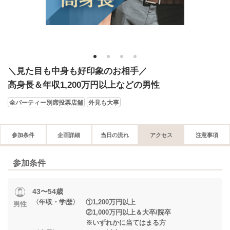
1
2
3
4
＼見た目も中身も好印象のお相手／
高身長＆年収1,200万円以上などの男性
全パーティー別席投票店舗
外見も大事
参加条件
企画詳細
当日の流れ
アクセス
注意事項
参加条件
43〜54歳
〈年収・学歴〉 ①1,200万円以上
男性
②1,000万円以上＆大卒/院卒
※いずれかに当てはまる方