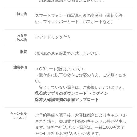
持ち物
スマートフォン・顔写真付きの身分証（運転免許
証、マイナンバーカード、パスポートなど）
お食事
ソフトドリンク付き
飲み物
服装
清潔感のある服装でお越しください。
注意事項
＜QRコード受付について＞
・受付前に以下①②をご対応のうえ、ご来場くださ
い。
完了していない場合は、ご参加いただけません。
①公式アプリのダウンロード ・ログイン
②本人確認書類の事前アップロード
キャンセル
ご予約手続き完了後、お客様都合によりキャンセル
について
された場合、参加費と同額のキャンセル料が発生し
ます。無料で申込された場合は、一律1,000円のキ
ャンセル料をお支払いいただきます。