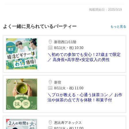
掲載開始日：2025/3/19
よく一緒に見られているパーティー
もっと見る
新宿西口/11階
8/11(火・祝) 10:30
＼初めての参加でも安心！27歳まで限定
／ 高身長×高学歴×安定収入の男性
新宿
8/11(火・祝) 11:00
＼プロが教える・心通う抹茶コン ／ お作
法や抹茶の点て方を体験！和菓子付
恵比寿アネックス
8/11(火・祝) 11:00