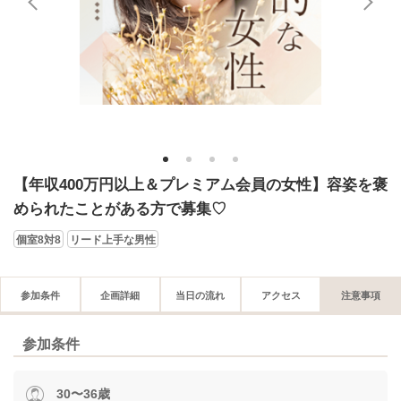
1
2
3
4
【年収400万円以上＆プレミアム会員の女性】容姿を褒
められたことがある方で募集♡
個室8対8
リード上手な男性
参加条件
企画詳細
当日の流れ
アクセス
注意事項
参加条件
30〜36歳