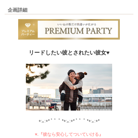
企画詳細
リードしたい彼とされたい彼女♥
+:｡:+* ﾟ ゜ﾟ *+:｡:+* ﾟ ゜ﾟ *+:｡:+*
♥.『彼なら安心してついていける』