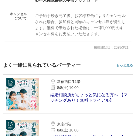
②本人確認書類の事前アップロード
キャンセル
ご予約手続き完了後、お客様都合によりキャンセル
について
された場合、参加費と同額のキャンセル料が発生し
ます。無料で申込された場合は、一律1,000円のキ
ャンセル料をお支払いいただきます。
掲載開始日：2025/3/21
よく一緒に見られているパーティー
もっと見る
新宿西口/11階
8/8(土) 10:00
結婚相談所がちょっと気になる方へ 【マ
ッチングあり！無料トライアル】
東京/5階
8/8(土) 10:00