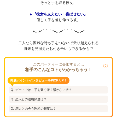
そっと手を取る彼女。
♠.『彼女を支えたい・喜ばせたい』
優しく手を差し伸べる彼。
+:｡:+* ﾟ ゜ﾟ *+:｡:+* ﾟ ゜ﾟ *+:｡:+*
二人なら困難な時も手をつないで乗り越えられる
将来を見据えたお付き合いもできるかも♡
このパーティーに参加すると…
相手のこんなコトがわかっちゃう！
共感ポイントインタビューをPICK UP！
デート中は、手を繋ぐ派？繋がない派？
恋人との連絡頻度は？
恋人との会う理想の頻度は？