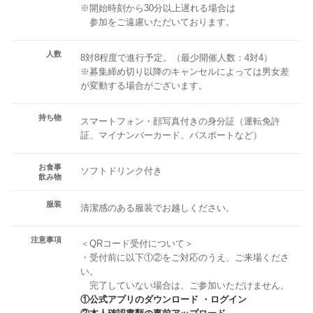
※開始時刻から30分以上遅れる場合は
参加をご遠慮いただいております。
人数
8対8程度で進行予定。（最少開催人数：4対4）
※募集締め切り以降のキャンセルによっては男女差
が変動する場合がございます。
持ち物
スマートフォン・顔写真付きの身分証（運転免許
証、マイナンバーカード、パスポートなど）
お食事
ソフトドリンク付き
飲み物
服装
清潔感のある服装でお越しください。
注意事項
＜QRコード受付について＞
・受付前に以下①②をご対応のうえ、ご来場くださ
い。
完了していない場合は、ご参加いただけません。
①公式アプリのダウンロード ・ログイン