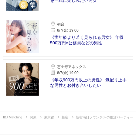
を一緒に楽しみたい男女
初台
8/7(金) 19:00
《実年齢より若く見られる男女》 年収
500万円o公務員などの男性
恵比寿アネックス
8/7(金) 19:00
《年収900万円以上の男性》 気配り上手
な男性とお付き合いしたい
IBJ Matching
関東
東京都
新宿
新宿南口ラウンジ6Fの婚活パーティー