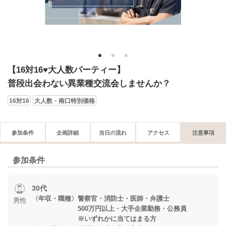
1
2
3
【16対16♥大人数パーティー】
普段出会わない異業種交流会しませんか？
16対16
大人数・南口特別価格
参加条件
企画詳細
当日の流れ
アクセス
注意事項
参加条件
30代
〈年収・職種〉警察官・消防士・医師・弁護士
男性
500万円以上・大手企業勤務・公務員
※いずれかに当てはまる方