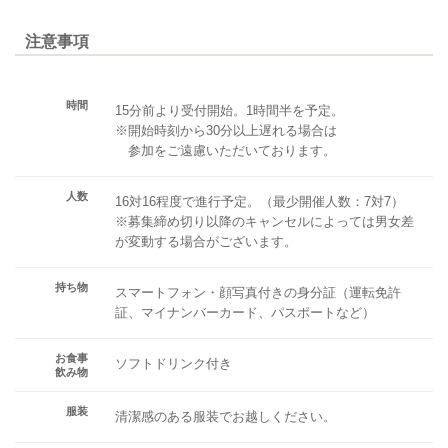
注意事項
時間
15分前より受付開始。1時間半を予定。
※開始時刻から30分以上遅れる場合は
参加をご遠慮いただいております。
人数
16対16程度で進行予定。（最少開催人数：7対7）
※募集締め切り以降のキャンセルによっては男女差
が変動する場合がございます。
持ち物
スマートフォン・顔写真付きの身分証（運転免許
証、マイナンバーカード、パスポートなど）
お食事
ソフトドリンク付き
飲み物
服装
清潔感のある服装でお越しください。