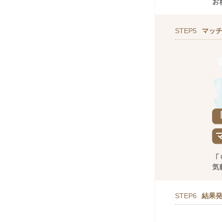
STEP5
マッ
STEP6
結果