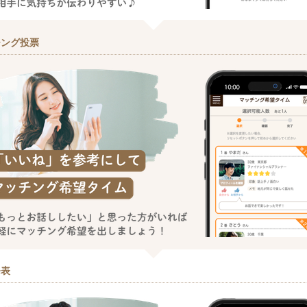
チング投票
発表