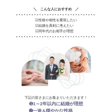
＼ こんな人におすすめ ／
☑性格や相性を重視したい
☑結婚を真剣に考えたい
☑同年代のお相手が理想
下記の皆さまにお集まりいただきます！
➊
1～2年以内に結婚が理想
➋一途
穏やかな性格
＆